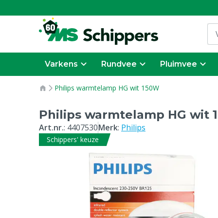
Varkens
Rundvee
Pluimvee
Philips warmtelamp HG wit 150W
Philips warmtelamp HG wit 
Art.nr.
:
4407530
Merk
:
Philips
Schippers' keuze