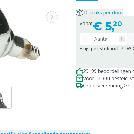
10 stuks per doos
€
5,
20
Vanaf
Prijs per stuk incl. BTW 
29199 beoordelingen d
Voor 11:30u besteld, 
Gratis verzending > €
Specificaties
Aanvullende documenten