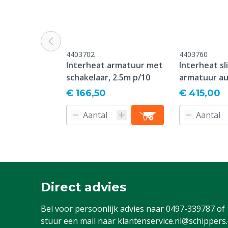
Energiebron
Elektrisch
Fitting
E27 (grote fitt
Dimbaar
Ja
4403702
4403760
Interheat armatuur met
Interheat s
Kleur
Wit
schakelaar, 2.5m p/10
armatuur au
Soort warmtelamp
Hardglas ball
m, p/10
€ 166,50
€ 415,00
Vermogen
150 W
Direct advies
Bel voor persoonlijk advies naar
0497-339787
of
stuur een mail naar
klantenservice.nl@schippers