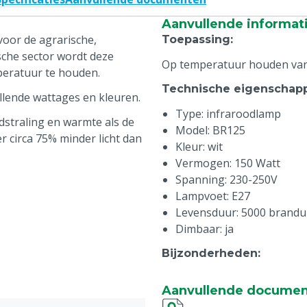
Aanvullende informat
oor de agrarische,
Toepassing
:
ische sector wordt deze
Op temperatuur houden van 
peratuur te houden.
Technische eigenschap
llende wattages en kleuren.
Type: infraroodlamp
straling en warmte als de
Model: BR125
 circa 75% minder licht dan
Kleur: wit
Vermogen: 150 Watt
Spanning: 230-250V
Lampvoet: E27
Levensduur: 5000 brandu
Dimbaar: ja
Bijzonderheden
:
Besteleenheid: per stuk
Aanvullende docume
Buitendoos: 10 stuks