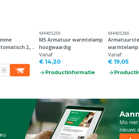
ing)
M4405250
M4405260
limme
MS Armatuur warmtelamp
Armatuurst
tomatisch 2,5
hoogwaardig
warmtelamp 
on
Vanaf
Vanaf
€ 14,20
€ 19,05
Productinformatie
Producti
Aanm
Schrijf
Mis niet
nieuws e
.eu