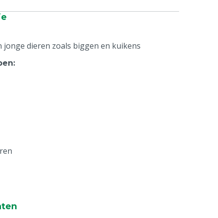
ie
jonge dieren zoals biggen en kuikens
pen
:
ren
nten