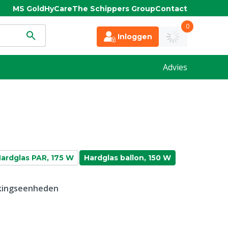
MS Gold
HyCare
The Schippers Group
Contact
0
Inloggen
Advies
ardglas PAR, 175 W
Hardglas ballon, 150 W
kkingseenheden