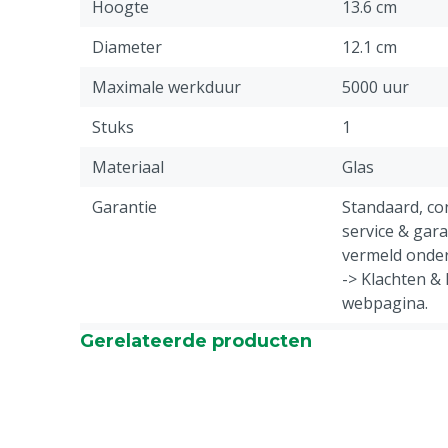
Hoogte
13.6 cm
Diameter
12.1 cm
Maximale werkduur
5000 uur
Stuks
1
Materiaal
Glas
Garantie
Standaard, c
service & gar
vermeld onder
-> Klachten &
webpagina.
Gerelateerde producten
Type stalverwarming
Warmtelamp
Diergroep
Varkens, Plui
Specifieke diergroep
Big, Kuiken