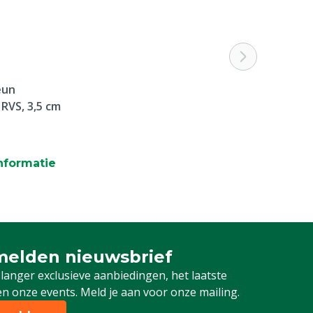
eun
RVS, 3,5 cm
nformatie
elden nieuwsbrief
 je in voor onze nieuwsbrief
 langer exclusieve aanbiedingen, het laatste
n onze events. Meld je aan voor onze mailing.