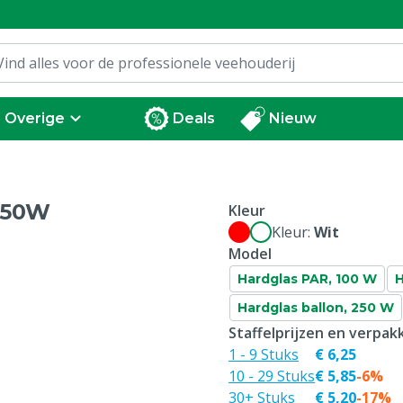
Overige
Deals
Nieuw
150W
Kleur
Kleur:
Wit
Model
Hardglas PAR, 100 W
H
Hardglas ballon, 250 W
Staffelprijzen en verpa
1 - 9 Stuks
€ 6,25
10 - 29 Stuks
€ 5,85
-6%
30+ Stuks
€ 5,20
-17%