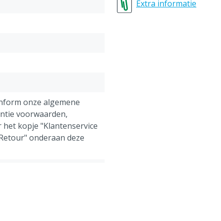
Palleteenheid: 600 stuks
Extra informatie
onform onze algemene
antie voorwaarden,
 het kopje "Klantenservice
 Retour" onderaan deze
mvee, Geiten