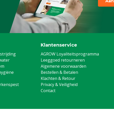
Aan
Klantenservice
trijding
AGROW Loyaliteitsprogramma
water
Leeggoed retourneren
em
Algemene voorwaarden
hygiëne
Bestellen & Betalen
Klachten & Retour
arkenspest
Privacy & Veiligheid
Contact