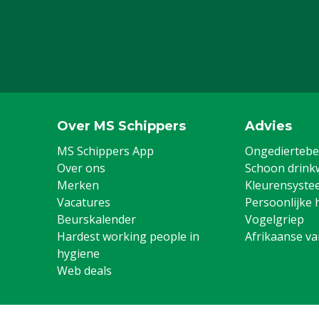
Over MS Schippers
Advies
MS Schippers App
Ongediertebes
Over ons
Schoon drink
Merken
Kleurensyste
Vacatures
Persoonlijke 
Beurskalender
Vogelgriep
Hardest working people in
Afrikaanse v
hygiene
Web deals