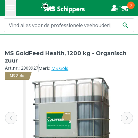
0
MS GoldFeed Health, 1200 kg - Organisch
zuur
:
Art.nr.
:
2909927
Merk
MS Gold
MS Gold