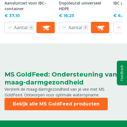
Aansluitset voor IBC-
Dopsleutel universeel
IBC uit
container
HDPE
€ 37,10
€ 16,25
€ 6,3
Feedback
MS GoldFeed: Ondersteuning van
maag-darmgezondheid
Versterk de maag-darmgezondheid van je vee met MS
GoldFeed. Ontworpen voor optimale wateropname.
Bekijk alle MS GoldFeed producten