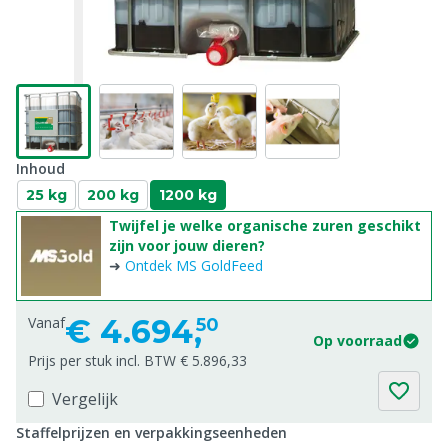
Inhoud
25 kg
200 kg
1200 kg
Twijfel je welke organische zuren geschikt
zijn voor jouw dieren?
➜
Ontdek MS GoldFeed
€
4.694,
Vanaf
50
Op voorraad
Prijs per stuk incl. BTW € 5.896,33
Vergelijk
Staffelprijzen en verpakkingseenheden