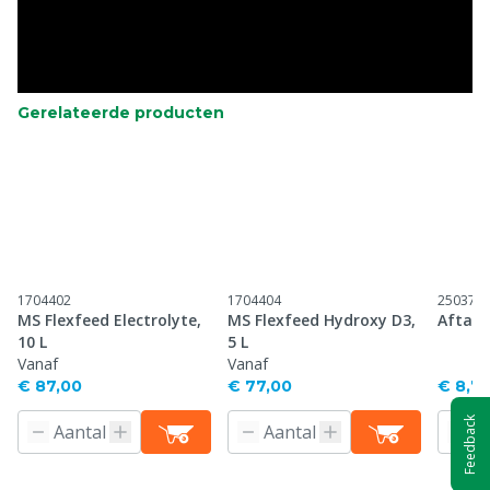
Gerelateerde producten
1704402
1704404
250371
MS Flexfeed Electrolyte,
MS Flexfeed Hydroxy D3,
Aftap
10 L
5 L
Vanaf
Vanaf
€ 87,00
€ 77,00
€ 8,7
Feedback