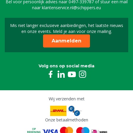
Bel voor persoonlijk advies naar
0497-339787
of stuur een mail
8805399
naar
klantenservice.nl@schippers.eu
Knop biggenkom kunststof
Mis niet langer exclusieve aanbiedingen, het laatste nieuws
Schrijf je in voor onze n
M1505533
en onze events. Meld je aan voor onze mailing.
Aanmelden
Veer biggenkom kunststof
M1505536
Volg ons op social media
J-haak biggenkom kunststof, 8 mm
M8805399
Wij verzenden met
Onze betaalmethoden