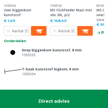
1505536
1509742
M15097
Veer biggenkom
MS ClickFeeder Maxi met
MS Cli
kunststof
silo 30L, p/2
voerba
p/10)
Vanaf
€ 1,49
€ 148,40
€ 99,
Pr
Onderdelen
Knop biggenkom kunststof, 8 mm
1505533
T-haak kunststof bigkom, 8 mm
1505534
Veer biggenkom kunststof
1505536
Direct advies
J-haak biggenkom kunststof, 8 mm