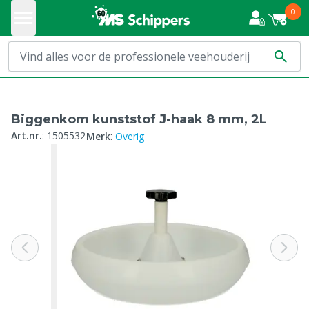
0
Biggenkom kunststof J-haak 8 mm, 2L
:
Art.nr.
:
1505532
Merk
Overig