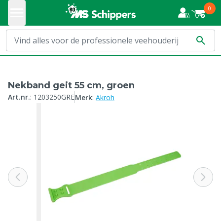
0
Nekband geit 55 cm, groen
:
Art.nr.
:
1203250GRE
Merk
Akroh