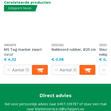
Gerelateerde producten
Schippers' keuze
0404476
0302362
030346
MS Tag marker zwart
Nekkoord rubber, Ø25 cm
Sleute
Vanaf
nekpla
€ 4,32
€ 0,58
€ 0,2
Direct advies
Bel voor persoonlijk advies naar
0497-339787
of stuur een mail
naar
klantenservice.nl@schippers.eu