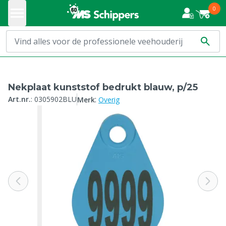
0
Nekplaat kunststof bedrukt blauw, p/25
:
Art.nr.
:
0305902BLU
Merk
Overig