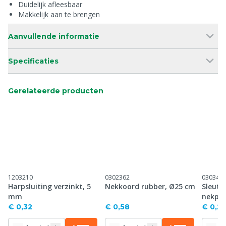
Duidelijk afleesbaar
Makkelijk aan te brengen
Aanvullende informatie
Specificaties
Gerelateerde producten
1203210
0302362
030346
Harpsluiting verzinkt, 5
Nekkoord rubber, Ø25 cm
Sleute
mm
nekpla
€ 0,32
€ 0,58
€ 0,2