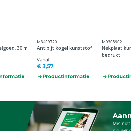
M3409720
M0305902
elgoed, 30 m
Antibijt kogel kunststof
Nekplaat ku
bedrukt
Vanaf
€ 3,57
nformatie
Productinformatie
Producti
Aanm
Schrijf
Mis niet
nieuws e