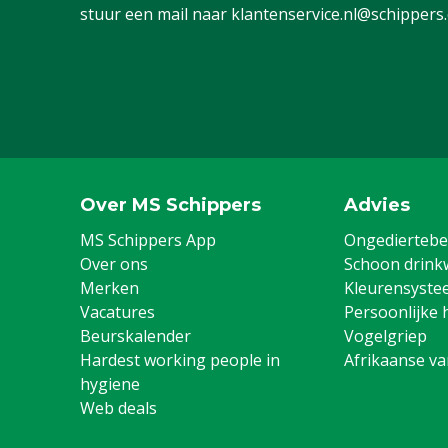
stuur een mail naar
klantenservice.nl@schippers
Over MS Schippers
Advies
MS Schippers App
Ongediertebes
Over ons
Schoon drink
Merken
Kleurensyste
Vacatures
Persoonlijke 
Beurskalender
Vogelgriep
Hardest working people in
Afrikaanse v
hygiene
Web deals