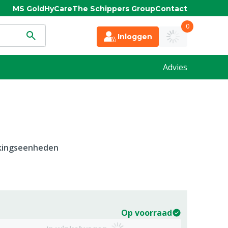
MS Gold
HyCare
The Schippers Group
Contact
0
Inloggen
Advies
kkingseenheden
Op voorraad