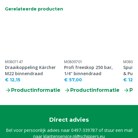
Gerelateerde producten
M0807147
M0809701
M08099
Draaikoppeling Kärcher
Profi freeskop 250 bar,
Spuitl
M22 binnendraad
1/4" binnendraad
& Pull
€ 12,15
€ 57,00
€ 123,
Productinformatie
Productinformatie
Pr
Direct advies
Bel voor persoonlijk advies naar
0497-339787
of stuur een mail
naar
klantenservice.nl@schippers.eu