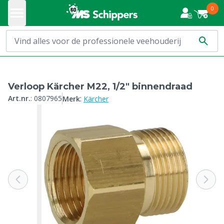
0
Verloop Kärcher M22, 1/2" binnendraad
:
Art.nr.
:
0807965
Merk
Kärcher