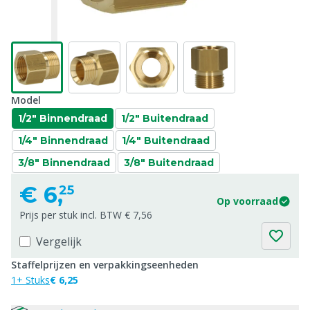
Model
1/2" Binnendraad
1/2" Buitendraad
1/4" Binnendraad
1/4" Buitendraad
3/8" Binnendraad
3/8" Buitendraad
€
6,
25
Op voorraad
Prijs per stuk incl. BTW € 7,56
Vergelijk
Staffelprijzen en verpakkingseenheden
1+ Stuks
€ 6,25