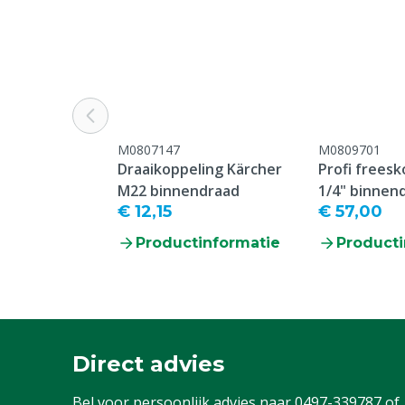
M0807147
M0809701
Draaikoppeling Kärcher
Profi freesk
M22 binnendraad
1/4" binnen
€ 12,15
€ 57,00
Productinformatie
Producti
Direct advies
Bel voor persoonlijk advies naar
0497-339787
of