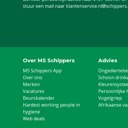
stuur een mail naar
klantenservice.nl@schippers
Over MS Schippers
Advies
MS Schippers App
Ongediertebes
Over ons
Schoon drink
Merken
Kleurensyste
Vacatures
Persoonlijke 
Beurskalender
Vogelgriep
Hardest working people in
Afrikaanse v
hygiene
Web deals