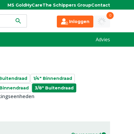
MS Gold
HyCare
The Schippers Group
Contact
0
Inloggen
Advies
 Buitendraad
1/4" Binnendraad
 Binnendraad
3/8" Buitendraad
kkingseenheden