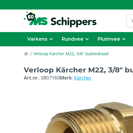
Varkens
Rundvee
Pluimvee
Verloop Kärcher M22, 3/8" buitendraad
Verloop Kärcher M22, 3/8" b
Art.nr.
:
0807160
Merk
:
Kärcher