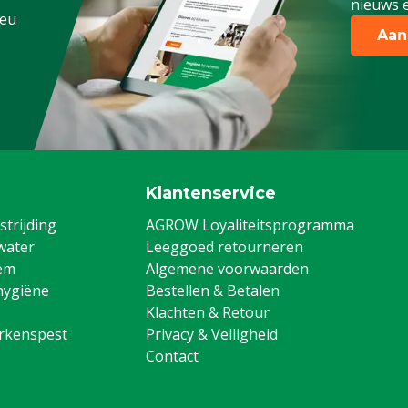
nieuws e
.eu
Aan
Klantenservice
trijding
AGROW Loyaliteitsprogramma
water
Leeggoed retourneren
em
Algemene voorwaarden
hygiëne
Bestellen & Betalen
Klachten & Retour
arkenspest
Privacy & Veiligheid
Contact