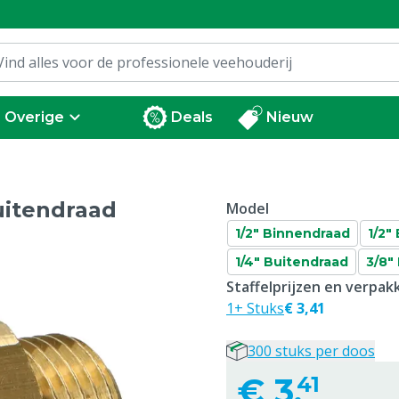
Overige
Deals
Nieuw
uitendraad
Model
1/2" Binnendraad
1/2"
1/4" Buitendraad
3/8"
Staffelprijzen en verpa
1+ Stuks
€ 3,41
300 stuks per doos
€
3,
41