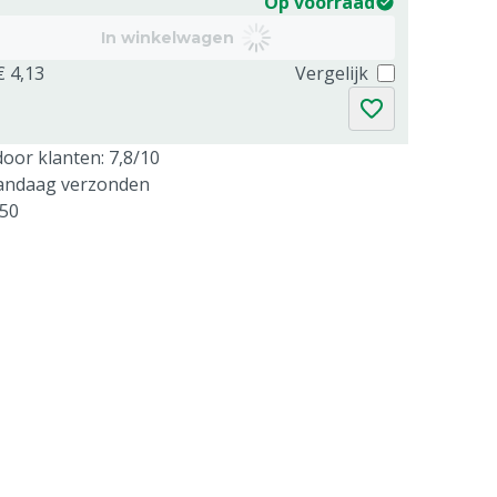
Op voorraad
In winkelwagen
€ 4,13
Vergelijk
oor klanten: 7,8/10
vandaag verzonden
250