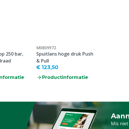
Diergroep
Aansluiting koppeling 2
Type koppeling
M0809972
op 250 bar,
Spuitlans hoge druk Push
draad
& Pull
€ 123,50
nformatie
Productinformatie
Aanm
Schrijf
Mis niet