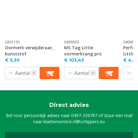
0301101
0409303
040983
Oormerk verwijderaar,
MS Tag Little
Perfor
kunststof
oormerktang pro
Little
€ 5,30
€ 103,45
€ 4,4
Direct advies
Bel voor persoonlijk advies naar
0497-339787
of stuur een mail
naar
klantenservice.nl@schippers.eu