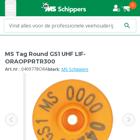
0
MS Tag Round GS1 UHF LIF-
ORAOPPRTR300
:
Art.nr.
:
0409778ORA
Merk
MS Schippers