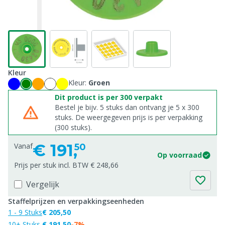
Kleur
Kleur:
Groen
Dit product is per 300 verpakt
Bestel je bijv. 5 stuks dan ontvang je 5 x 300
stuks. De weergegeven prijs is per verpakking
(300 stuks).
€
191,
Vanaf
50
Op voorraad
Prijs per stuk incl. BTW € 248,66
Vergelijk
Staffelprijzen en verpakkingseenheden
1 - 9 Stuks
€ 205,50
10+ Stuks
€ 191,50
-7%