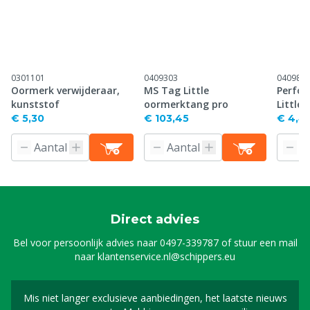
0301101
0409303
040983
Oormerk verwijderaar,
MS Tag Little
Perfor
kunststof
oormerktang pro
Little
€ 5,30
€ 103,45
€ 4,4
Direct advies
Bel voor persoonlijk advies naar
0497-339787
of stuur een mail
naar
klantenservice.nl@schippers.eu
Mis niet langer exclusieve aanbiedingen, het laatste nieuws
Schrijf je in voor onze n