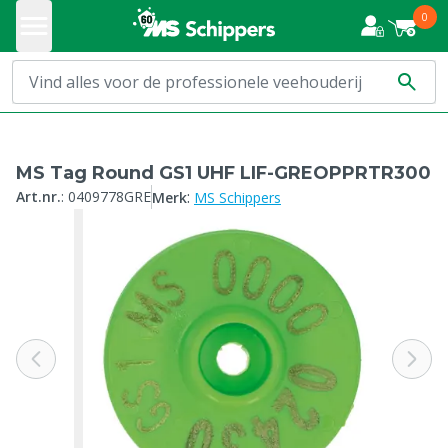
0
MS Tag Round GS1 UHF LIF-GREOPPRTR300
:
Art.nr.
:
0409778GRE
Merk
MS Schippers