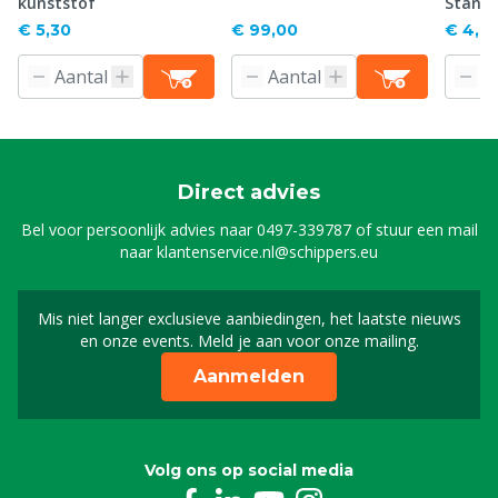
kunststof
Stand
€ 5,30
€ 99,00
€ 4,61
Direct advies
Bel voor persoonlijk advies naar
0497-339787
of stuur een mail
naar
klantenservice.nl@schippers.eu
Mis niet langer exclusieve aanbiedingen, het laatste nieuws
Schrijf je in voor onze n
en onze events. Meld je aan voor onze mailing.
Aanmelden
Volg ons op social media