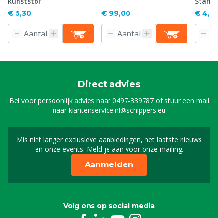
kunststof
Stand
€ 5,30
€ 99,00
€ 4,61
Direct advies
Bel voor persoonlijk advies naar
0497-339787
of stuur een mail
naar
klantenservice.nl@schippers.eu
Mis niet langer exclusieve aanbiedingen, het laatste nieuws
Schrijf je in voor onze n
en onze events. Meld je aan voor onze mailing.
Aanmelden
Volg ons op social media