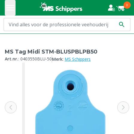
0
MS Tag Midi STM-BLUSPBLPB50
:
Art.nr.
:
0403550BLU-50
Merk
MS Schippers