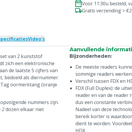
Voor 11:30u besteld, 
Gratis verzending > €
Specificaties
Video's
Aanvullende informat
set van 2 kunststof
Bijzonderheden
:
dt zich een elektronische
De meeste readers kunne
n de laatste 5 cijfers van
sommige readers werken b
t, bedoeld als diernummer.
Verschil tussen FDX en H
tTag oormerktang (oranje
FDX (Full Duplex): de uit
reader en van de reader na
n opvolgende nummers zijn.
dus een constante verbi
 2 dozen elkaar niet
Nadeel van deze technolog
bereik korter is waardoo
dient te worden. Voordeel
HDX