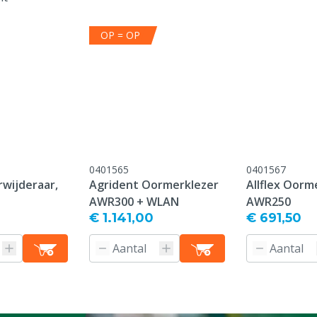
OP = OP
onform onze algemene
antie voorwaarden,
 het kopje "Klantenservice
 Retour" onderaan deze
0401565
0401567
wijderaar,
Agrident Oormerklezer
Allflex Oorm
AWR300 + WLAN
AWR250
en
€ 1.141,00
€ 691,50