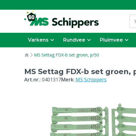
Varkens
Rundvee
Pluimvee
MS Settag FDX-b set groen, p/50
MS Settag FDX-b set groen, 
Art.nr.
:
0401317
Merk
:
MS Schippers