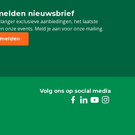
elden nieuwsbrief
 je in voor onze nieuwsbrief
 langer exclusieve aanbiedingen, het laatste
n onze events. Meld je aan voor onze mailing.
melden
Volg ons op social media