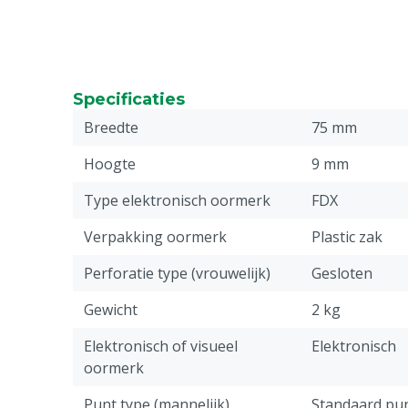
Specificaties
Breedte
75 mm
Hoogte
9 mm
Type elektronisch oormerk
FDX
Verpakking oormerk
Plastic zak
Perforatie type (vrouwelijk)
Gesloten
Gewicht
2 kg
Elektronisch of visueel
Elektronisch
oormerk
Punt type (mannelijk)
Standaard pu