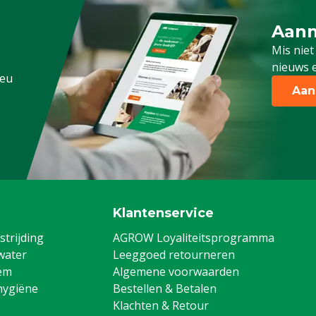
Aanm
Schrijf
Mis niet
nieuws e
.eu
Aan
Klantenservice
trijding
AGROW Loyaliteitsprogramma
water
Leeggoed retourneren
em
Algemene voorwaarden
hygiëne
Bestellen & Betalen
Klachten & Retour