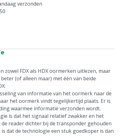
vandaag verzonden
250
ie
n zowel FDX als HDX oormerken uitlezen, maar
eter (of alleen maar) met één van beide
DX:
wisseling van informatie van het oormerk naar de
ar het oormerk vindt tegelijkertijd plaats. Er is
nding waarmee informatie verzonden wordt.
ie is dat het signaal relatief zwakker en het
r de reader dichter bij de transponder gehouden
 is dat de technologie een stuk goedkoper is dan