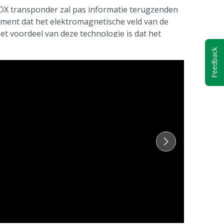
DX transponder zal pas informatie terugzenden
ment dat het elektromagnetische veld van de
Het voordeel van deze technologie is dat het
is dan bij FDX waardoor de informatie op een
Feedback
n uitgelezen. Het nadeel is dat deze technologie
rmerken kan in strijd zijn met de wetgeving
/ ingrepenbesluit). Gebruik daarom altijd
natie-oormerken