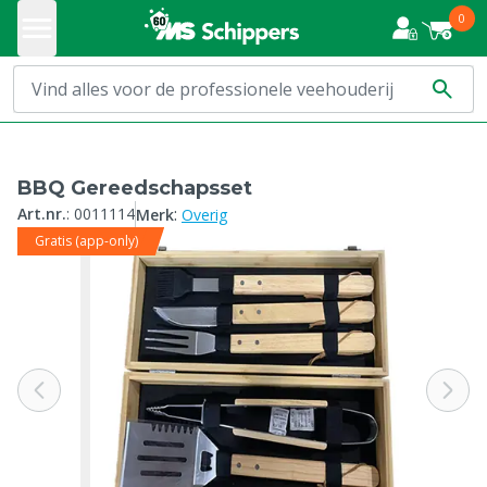
0
BBQ Gereedschapsset
:
Art.nr.
:
0011114
Merk
Overig
Gratis (app-only)