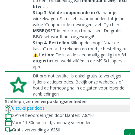
op een totaalbedrag van
minimaal € 249,- excl
btw
zit.
Stap 3: Vul de couponcode in
Ga naar je
winkelwagen. Scroll iets naar beneden tot je het
vakje 'Couponcode toevoegen' ziet. Typ hier
MSBBQSET
in en klik op toepassen. De gratis
BBQ-set wordt nu toegevoegd!
Stap 4: Bestellen
Klik op de knop "Naar de
kassa" om af te rekenen en rond je bestelling af.
⚠️
Let op:
Deze actie is eenmalig geldig t/m
31
augustus
en werkt alléén in de MS Schippers
app.
Dit promotieartikel is enkel gratis te verkrijgen
tijdens actieperiodes. Bekijk onze webdeals of
houd de homepagina in de gaten voor lopende
aanbiedingen.
Staffelprijzen en verpakkingseenheden
6 stuks per doos
29199 beoordelingen door klanten: 7,8/10
Voor 11:30u besteld, vandaag verzonden
Gratis verzending > €250