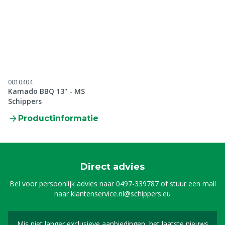
0010404
Kamado BBQ 13" - MS
Schippers
Productinformatie
Direct advies
Bel voor persoonlijk advies naar
0497-339787
of stuur een mail
naar
klantenservice.nl@schippers.eu
Mis niet langer exclusieve aanbiedingen, het laatste nieuws