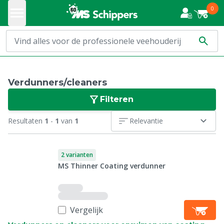
0
Verdunners/cleaners
Filteren
Resultaten
1
-
1
van
1
Relevantie
2 varianten
MS Thinner Coating verdunner
Vergelijk