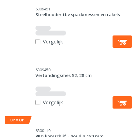
6309451
Steelhouder tbv spackmessen en rakels
Vergelijk
6309450
Vertandingsmes S2, 28 cm
Vergelijk
OP = OP
6300119
PKD komschijf - goud ø 180 mm