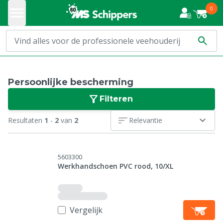
0
Persoonlijke bescherming
Filteren
Resultaten
1
-
2
van
2
Relevantie
5603300
Werkhandschoen PVC rood, 10/XL
Vergelijk