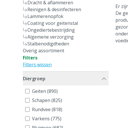
Dracht & aflammeren
Er zi
Reinigen & desinfecteren
De ge
Lammerenopfok
produ
Coating voor geitenstal
gezon
Ongediertebestrijding
onder
Algemene verzorging
voedi
Stalbenodigdheden
Overig assortiment
Filters
Filters wissen
Diergroep
Geiten (890)
Schapen (825)
Rundvee (818)
Varkens (775)
Pluimvee (682)