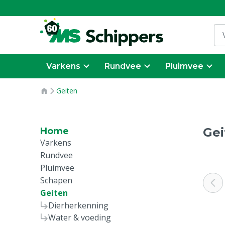
Varkens
Rundvee
Pluimvee
Geiten
Gei
Home
Varkens
Rundvee
Pluimvee
Schapen
Geiten
Dierherkenning
Water & voeding