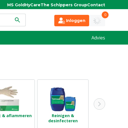
MS Gold
HyCare
The Schippers Group
Contact
0
Inloggen
Advies
t & aflammeren
Reinigen &
Lammerenop
desinfecteren