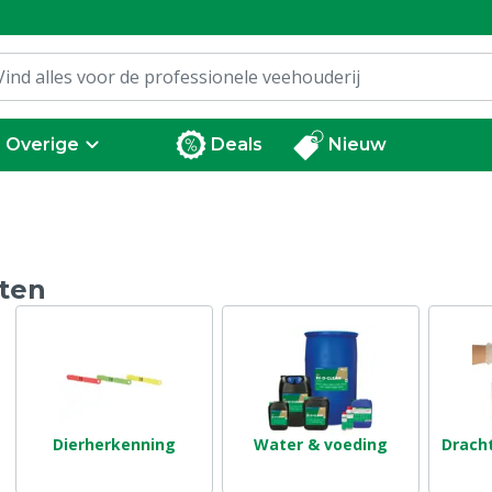
Overige
Deals
Nieuw
ten
Dierherkenning
Water & voeding
Drach