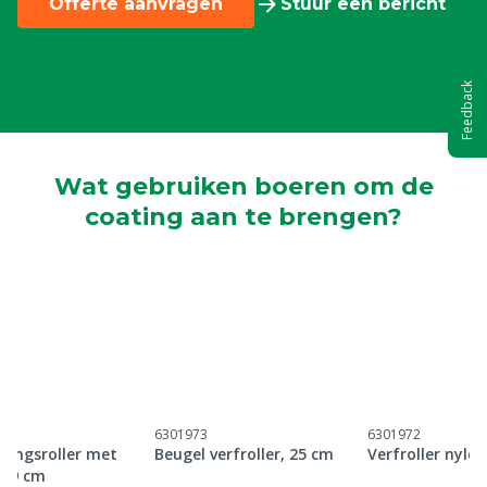
Offerte aanvragen
Stuur een bericht
Feedback
Wat gebruiken boeren om de
coating aan te brengen?
6301973
6301972
tingsroller met
Beugel verfroller, 25 cm
Verfroller nylo
 19 cm