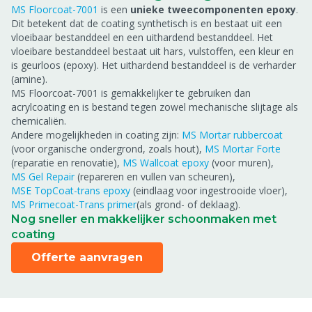
MS Floorcoat-7001
is een
unieke tweecomponenten epoxy
.
Dit betekent dat de coating synthetisch is en bestaat uit een
vloeibaar bestanddeel en een uithardend bestanddeel. Het
vloeibare bestanddeel bestaat uit hars, vulstoffen, een kleur en
is geurloos (epoxy). Het uithardend bestanddeel is de verharder
(amine).
MS Floorcoat-7001 is gemakkelijker te gebruiken dan
acrylcoating en is bestand tegen zowel mechanische slijtage als
chemicaliën.
Andere mogelijkheden in coating zijn:
MS Mortar rubbercoat
(voor organische ondergrond, zoals hout),
MS Mortar Forte
(reparatie en renovatie),
MS Wallcoat epoxy
(voor muren),
MS Gel Repair
(repareren en vullen van scheuren),
MSE TopCoat-trans epoxy
(eindlaag voor ingestrooide vloer),
MS Primecoat-Trans primer
(als grond- of deklaag).
Nog sneller en makkelijker schoonmaken met
coating
Offerte aanvragen