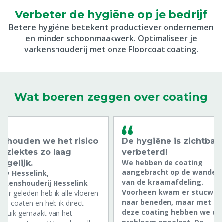
Verbeter de hygiëne op je bedrijf
Betere hygiëne betekent productiever ondernemen
en minder schoonmaakwerk. Optimaliseer je
varkenshouderij met onze Floorcoat coating.
Wat boeren zeggen over coating
o houden we het risico
De hygiëne is zichtbaa
p ziektes zo laag
verbeterd!
We hebben de coating
ogelijk.
aangebracht op de wanden
ddy Hesselink,
van de kraamafdeling.
arkenshouderij Hesselink
Voorheen kwam er stucwer
jaar geleden heb ik alle vloeren
naar beneden, maar met
ten coaten en heb ik direct
deze coating hebben we da
bruik gemaakt van het
probleem opgelost. De