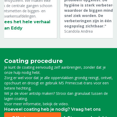
leurensysteem. We maken elke
hygiëne is sterk verbeterd,
eek de centrale gangen schoon
waardoor de biggen minder
 ontsmetten de biggen- en
snel ziek worden. De
eesvarkensafdelingen.
verbeteringen zijn in één
Lees het hele verhaal
oogopslag zichtbaar."
van Eddy
Scandola Andrea
Coating procedure
Je kunt de coating eenvoudig zelf aanbrengen, zonder dat je
onze hulp nodig hebt.
Zorg er wel voor dat je alle oppervlakken grondig reinigt, ontvet,
opschuurt en droogt en gebruik MS Primecoat-trans voor een
betere hechting.
Wil je de vloer antislip maken? Strooi dan granulaat tussen de
lagen coating.
Voor meer informatie, bekijk de video.
Hoeveel coating heb je nodig? Vraag het ons