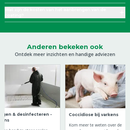
Wat zijn de kosten van het aanbrengen van de
coating?
Anderen bekeken ook
Ontdek meer inzichten en handige adviezen
nigen & desinfecteren -
Coccidiose bij varkens
kens
Kom meer te weten over de