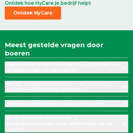
Ontdek hoe HyCare je bedrijf helpt
Ontdek HyCare
Meest gestelde vragen door
boeren
Waarom moet ik MS Primecoat-trans gebruiken vóór
het aanbrengen van de coating?
Wat zijn de specifieke voordelen van de coating
voor de gezondheid van de varkens?
Hoeveel coating heb ik nodig voor mijn stal?
Zijn er specifieke onderhouds- of
reinigingsprocedures na het aanbrengen van de
coating?