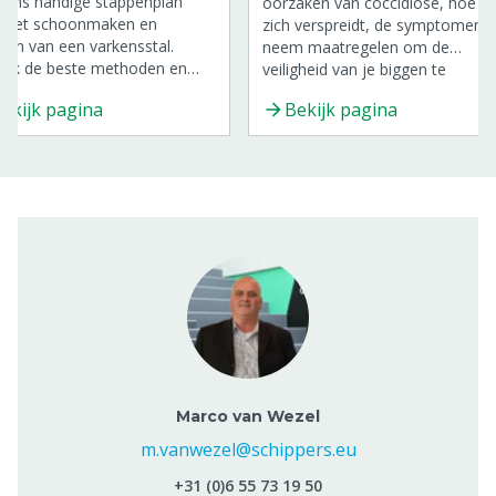
 ons handige stappenplan
oorzaken van coccidiose, hoe h
r het schoonmaken en
zich verspreidt, de symptomen 
igen van een varkensstal.
neem maatregelen om de
dek de beste methoden en
veiligheid van je biggen te
 voor een hygiënische
garanderen!
ekijk pagina
Bekijk pagina
ving voor je varkens.
Marco van Wezel
m.vanwezel@schippers.eu
+31 (0)6 55 73 19 50