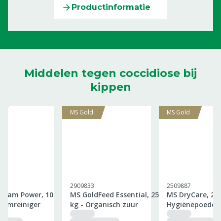
Productinformatie
Middelen tegen coccidiose bij
kippen
MS Gold
MS Gold
2909833
2509887
Foam Power, 10
MS GoldFeed Essential, 25
MS DryCare, 25 
huimreiniger
kg - Organisch zuur
Hygiënepoeder