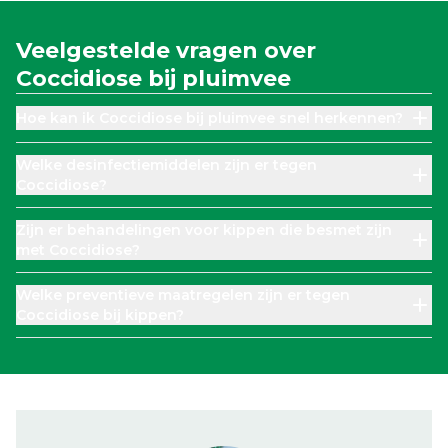
Veelgestelde vragen over
Coccidiose bij pluimvee
Hoe kan ik Coccidiose bij pluimvee snel herkennen?
Welke desinfectiemiddelen zijn er tegen
Coccidiose?
Zijn er behandelingen voor kippen die besmet zijn
met Coccidiose?
Welke preventieve maatregelen zijn er tegen
Coccidiose bij kippen?