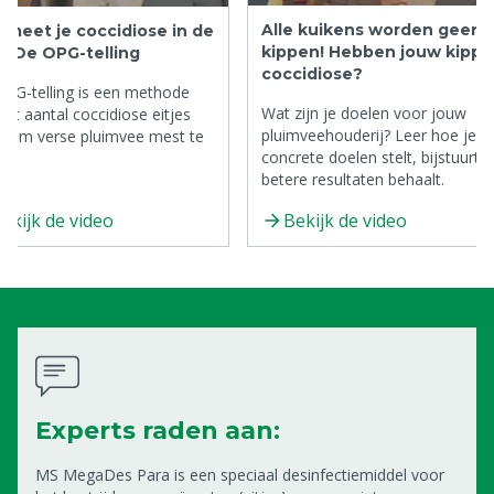
Alle kuikens worden geen
 meet je coccidiose in de
kippen! Hebben jouw kipp
l? De OPG-telling
coccidiose?
PG-telling is een methode
Wat zijn je doelen voor jouw
et aantal coccidiose eitjes
pluimveehouderij? Leer hoe je
gram verse pluimvee mest te
concrete doelen stelt, bijstuurt 
en.
betere resultaten behaalt.
ekijk de video
Bekijk de video
Experts raden aan:
MS MegaDes Para is een speciaal desinfectiemiddel voor