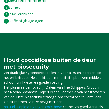
Bleke kammen en lellen
Sufheid
Ruw verenkleed
Doffe of glazige ogen
Houd coccidiose buiten de deur
met biosecurity
Zet duidelijke hygiëneprotocollen in voor alles en iedereen die
het erf betreedt. Help je kippen immuniteit opbouwen middels
schoon drinkwater en goede voeding.
Het pluimvee demobedrijf Dalem van The Schippers Group in
het Noord-Brabantse Hapert is een voorbeeld van het uitvoeren
van de juiste biosecurity strategie om coccidiose te vermijden.
Op dit moment zijn ze bezig met een
natuurlijk oplossing tegen coccidiose
dat net zo goed werkt als