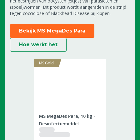
het bestrijden van oöcysten (eitjes) van parasieten en
(spoel)wormen. Dit product wordt aangeraden in de strijd
tegen coccidiose of Blackhead Disease bij kippen.
Bekijk MS MegaDes Para
Hoe werkt het
MS Gold
2505196
MS MegaDes Para, 10 kg -
Desinfectiemiddel