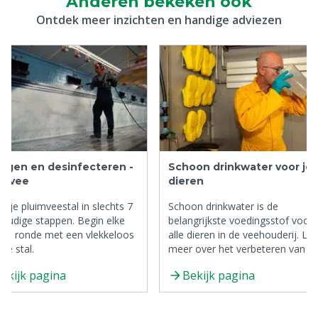
Anderen bekeken ook
Ontdek meer inzichten en handige adviezen
nigen en desinfecteren -
Schoon drinkwater voor je
imvee
dieren
ig je pluimveestal in slechts 7
Schoon drinkwater is de
oudige stappen. Begin elke
belangrijkste voedingsstof voor
we ronde met een vlekkeloos
alle dieren in de veehouderij. Le
ne stal.
meer over het verbeteren van d
drinkwaterkwaliteit met praktisc
ekijk pagina
Bekijk pagina
tips.