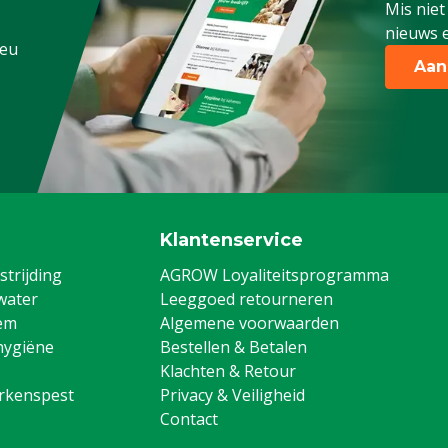
Mis niet
nieuws e
.eu
Aan
Klantenservice
trijding
AGROW Loyaliteitsprogramma
water
Leeggoed retourneren
em
Algemene voorwaarden
hygiëne
Bestellen & Betalen
Klachten & Retour
arkenspest
Privacy & Veiligheid
Contact