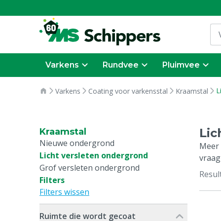
Varkens
Rundvee
Pluimvee
L
Varkens
Coating voor varkensstal
Kraamstal
Lic
Kraamstal
Nieuwe ondergrond
Meer 
Licht versleten ondergrond
vraag
Grof versleten ondergrond
Resul
Filters
Filters wissen
Ruimte die wordt gecoat