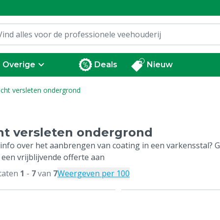
Overige
Deals
Nieuw
icht versleten ondergrond
ht versleten ondergrond
info over het aanbrengen van coating in een varkensstal? Ga
 een vrijblijvende offerte aan
taten
1
-
7
van
7
Weergeven per 100