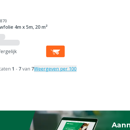
870
wfolie 4m x 5m, 20 m²
ergelijk
taten
1
-
7
van
7
Weergeven per 100
Aanm
Schrijf