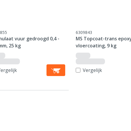
855
6309843
nulaat vuur gedroogd 0,4 -
MS Topcoat-trans epox
mm, 25 kg
vloercoating, 9 kg
ergelijk
Vergelijk