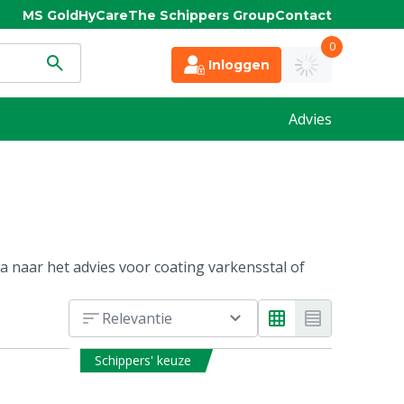
MS Gold
HyCare
The Schippers Group
Contact
0
Inloggen
Advies
 naar het advies voor coating varkensstal of
Relevantie
Schippers' keuze