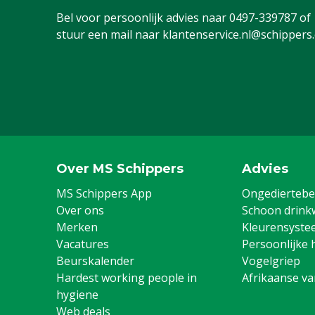
Bel voor persoonlijk advies naar
0497-339787
of
stuur een mail naar
klantenservice.nl@schippers
Over MS Schippers
Advies
MS Schippers App
Ongediertebes
Over ons
Schoon drink
Merken
Kleurensyste
Vacatures
Persoonlijke 
Beurskalender
Vogelgriep
Hardest working people in
Afrikaanse v
hygiene
Web deals