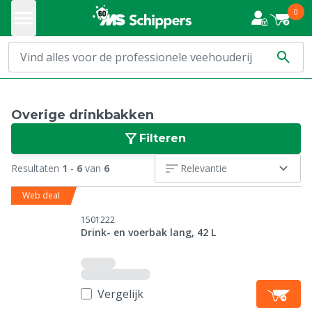
0
Overige drinkbakken
Filteren
Resultaten
1
-
6
van
6
Relevantie
Web deal
1501222
Drink- en voerbak lang, 42 L
Vergelijk