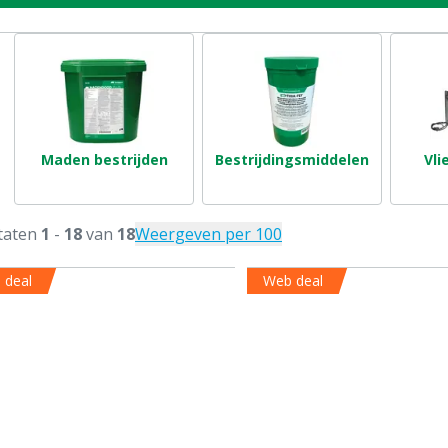
Maden bestrijden
Bestrijdingsmiddelen
Vli
taten
1
-
18
van
18
Weergeven per 100
 deal
Web deal