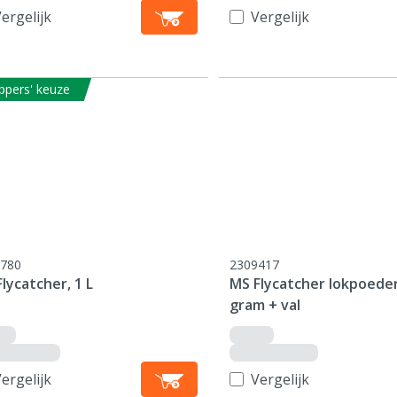
ergelijk
Vergelijk
ppers' keuze
780
2309417
lycatcher, 1 L
MS Flycatcher lokpoeder
gram + val
ergelijk
Vergelijk