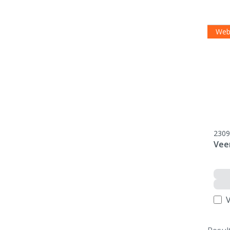
Web
2309
Vee
V