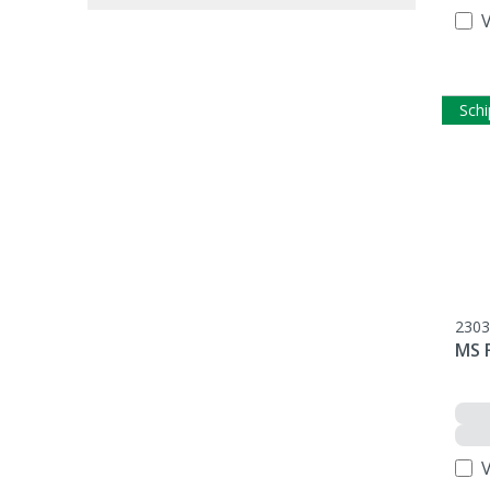
V
Schi
2303
MS F
V