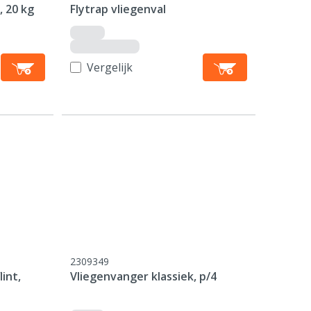
 20 kg
Flytrap vliegenval
Vergelijk
2309349
int,
Vliegenvanger klassiek, p/4