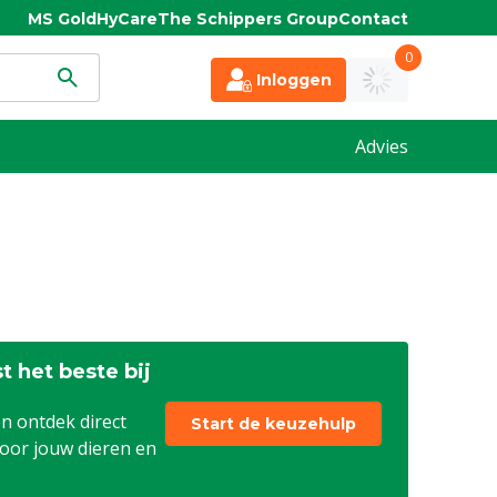
MS Gold
HyCare
The Schippers Group
Contact
0
Inloggen
Advies
t het beste bij
n ontdek direct
Start de keuzehulp
voor jouw dieren en