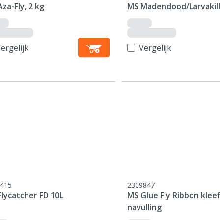
za-Fly, 2 kg
MS Madendood/Larvakill,
ergelijk
Vergelijk
415
2309847
Flycatcher FD 10L
MS Glue Fly Ribbon kleefl
navulling