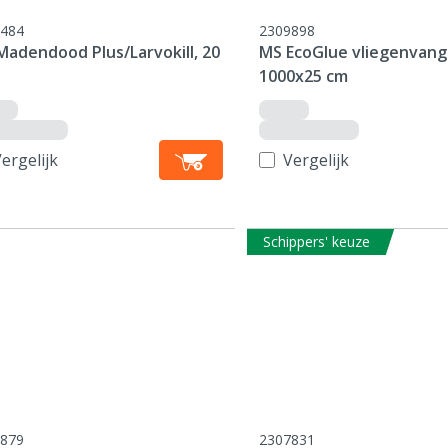
484
2309898
Madendood Plus/Larvokill, 20
MS EcoGlue vliegenvang
1000x25 cm
ergelijk
Vergelijk
Schippers' keuze
879
2307831