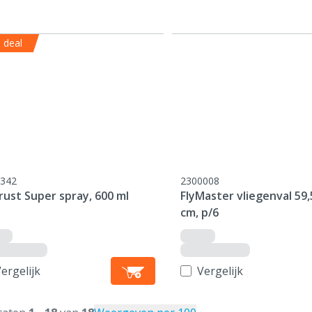
 deal
342
2300008
rust Super spray, 600 ml
FlyMaster vliegenval 59,
cm, p/6
ergelijk
Vergelijk