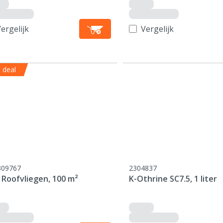
ergelijk
Vergelijk
 deal
309767
2304837
 Roofvliegen, 100 m²
K-Othrine SC7.5, 1 liter