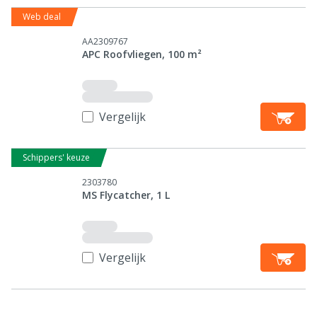
Web deal
AA2309767
APC Roofvliegen, 100 m²
Vergelijk
Schippers' keuze
2303780
MS Flycatcher, 1 L
Vergelijk