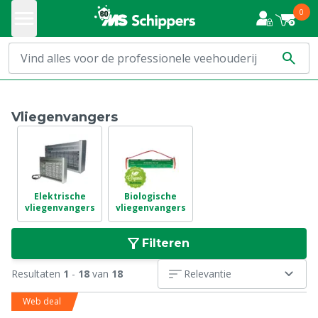
0
Vliegenvangers
Elektrische
Biologische
vliegenvangers
vliegenvangers
Filteren
Resultaten
1
-
18
van
18
Relevantie
Web deal