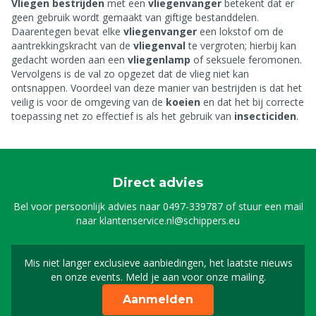
Vliegen bestrijden
met een
vliegenvanger
betekent dat er
geen gebruik wordt gemaakt van giftige bestanddelen.
Daarentegen bevat elke
vliegenvanger
een lokstof om de
aantrekkingskracht van de
vliegenval
te vergroten; hierbij kan
gedacht worden aan een
vliegenlamp
of seksuele feromonen.
Vervolgens is de val zo opgezet dat de vlieg niet kan
ontsnappen. Voordeel van deze manier van bestrijden is dat het
veilig is voor de omgeving van de
koeien
en dat het bij correcte
toepassing net zo effectief is als het gebruik van
insecticiden
.
Direct advies
Bel voor persoonlijk advies naar
0497-339787
of stuur een mail
naar
klantenservice.nl@schippers.eu
Mis niet langer exclusieve aanbiedingen, het laatste nieuws
Schrijf je in voor onze n
en onze events. Meld je aan voor onze mailing.
Aanmelden