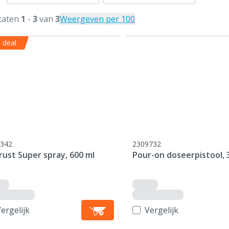
taten
1
-
3
van
3
Weergeven per 100
 deal
342
2309732
rust Super spray, 600 ml
Pour-on doseerpistool, 
ergelijk
Vergelijk