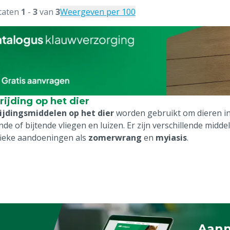
taten
1
-
3
van
3
Weergeven per 100
rijding op het dier
ijdingsmiddelen op het dier
worden gebruikt om dieren in
nde of bijtende vliegen en luizen. Er zijn verschillende mid
fieke aandoeningen als
zomerwrang
en
myiasis
.
Aanm