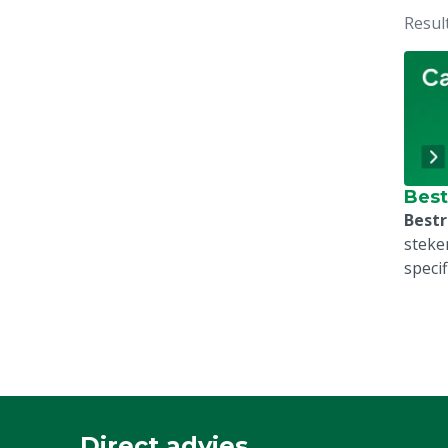
Resul
Best
Bestr
steke
speci
Direct advies