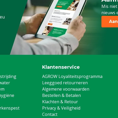
Schrijf
Mis niet
nieuws e
.eu
Aan
Klantenservice
trijding
AGROW Loyaliteitsprogramma
water
Leeggoed retourneren
em
Algemene voorwaarden
hygiëne
Bestellen & Betalen
Klachten & Retour
arkenspest
Privacy & Veiligheid
Contact