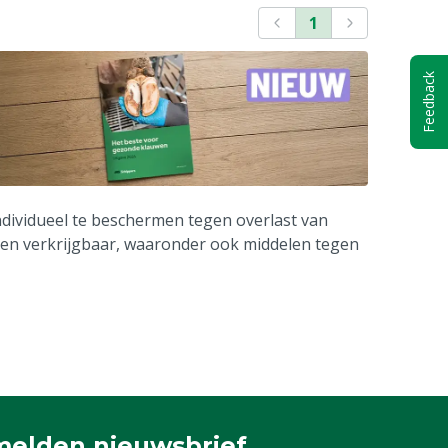
1
Feedback
dividueel te beschermen tegen overlast van
delen verkrijgbaar, waaronder ook middelen tegen
elden nieuwsbrief