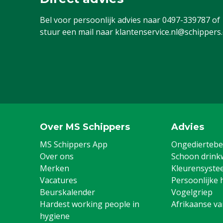
Bel voor persoonlijk advies naar
0497-339787
of
stuur een mail naar
klantenservice.nl@schippers
Over MS Schippers
Advies
MS Schippers App
Ongediertebes
Over ons
Schoon drink
Merken
Kleurensyste
Vacatures
Persoonlijke 
Beurskalender
Vogelgriep
Hardest working people in
Afrikaanse v
hygiene