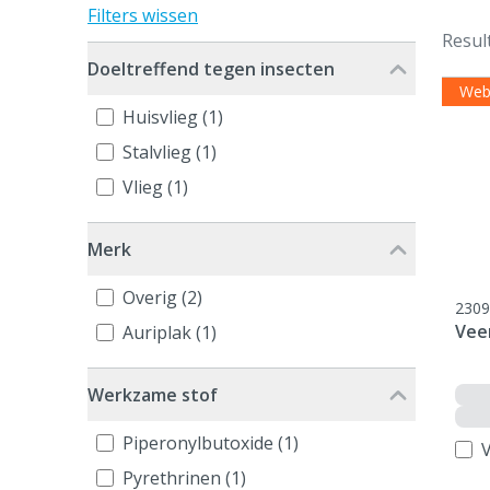
Filters wissen
Resul
Doeltreffend tegen insecten
Web
Huisvlieg (1)
Stalvlieg (1)
Vlieg (1)
Merk
Overig (2)
2309
Vee
Auriplak (1)
Werkzame stof
Piperonylbutoxide (1)
V
Pyrethrinen (1)