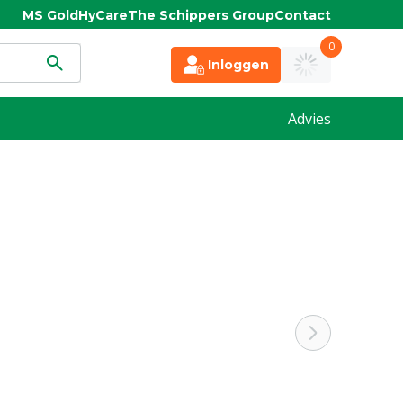
MS Gold
HyCare
The Schippers Group
Contact
0
Inloggen
Advies