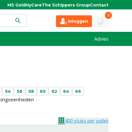
MS Gold
HyCare
The Schippers Group
Contact
0
Inloggen
Advies
54
56
58
60
62
64
66
kkingseenheden
400 stuks per pallet