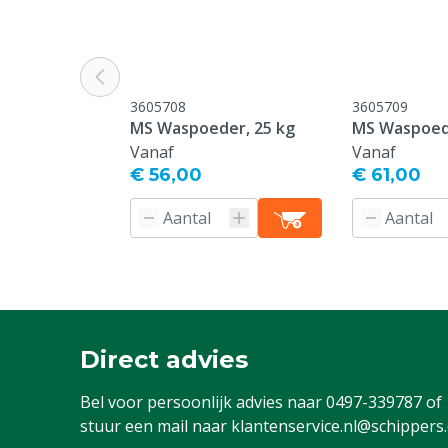
Type overall
Standaard ove
Kleur
Groen
3605708
3605709
Kledingmaat
44
MS Waspoeder, 25 kg
MS Waspoede
Vanaf
Vanaf
€ 56,00
€ 61,00
Direct advies
Bel voor persoonlijk advies naar
0497-339787
of
stuur een mail naar
klantenservice.nl@schippers