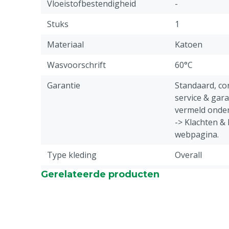
Vloeistofbestendigheid
-
Stuks
1
Materiaal
Katoen
Wasvoorschrift
60°C
Garantie
Standaard, c
service & gar
vermeld onder
-> Klachten &
webpagina.
Type kleding
Overall
Gerelateerde producten
Diergroep
Rundvee, Vark
Geiten, Overi
Sluiting
Rits
Doekgewicht
300 g/m²