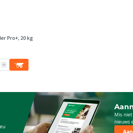
rall
r Pro+, 20 kg
Aanm
Schrijf
Mis niet
nieuws e
.eu
Aan