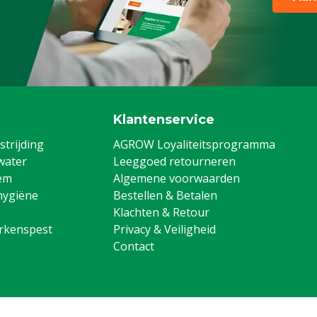
Klantenservice
trijding
AGROW Loyaliteitsprogramma
water
Leeggoed retourneren
em
Algemene voorwaarden
hygiëne
Bestellen & Betalen
Klachten & Retour
arkenspest
Privacy & Veiligheid
Contact