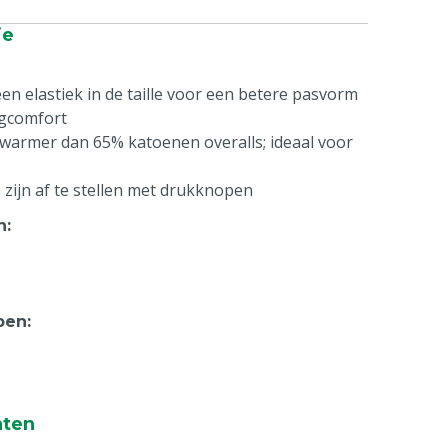
ie
een elastiek in de taille voor een betere pasvorm
gcomfort
 warmer dan 65% katoenen overalls; ideaal voor
ijn af te stellen met drukknopen
n
:
pen
:
nten