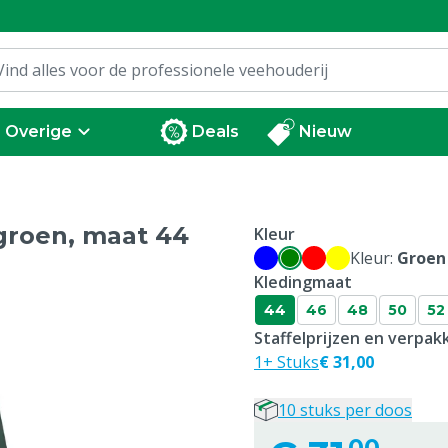
Overige
Deals
Nieuw
 groen, maat 44
Kleur
Kleur:
Groen
Kledingmaat
44
46
48
50
52
Staffelprijzen en verpa
1+ Stuks
€ 31,00
10 stuks per doos
00