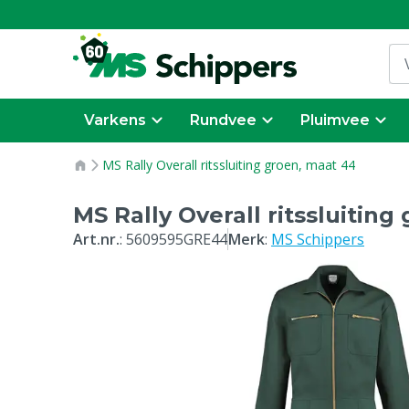
Varkens
Rundvee
Pluimvee
MS Rally Overall ritssluiting groen, maat 44
MS Rally Overall ritssluiting
Art.nr.
:
5609595GRE44
Merk
:
MS Schippers