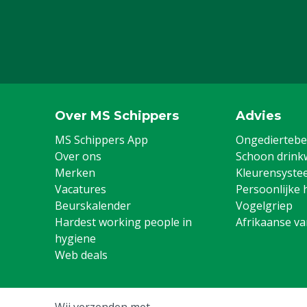
Over MS Schippers
Advies
MS Schippers App
Ongediertebes
Over ons
Schoon drink
Merken
Kleurensyste
Vacatures
Persoonlijke 
Beurskalender
Vogelgriep
Hardest working people in
Afrikaanse v
hygiene
Web deals