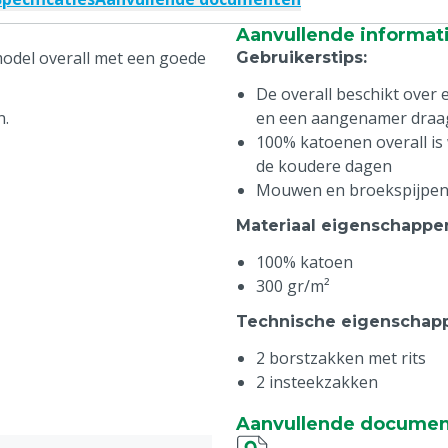
Aanvullende informat
 model overall met een goede
Gebruikerstips
:
De overall beschikt over 
n.
en een aangenamer draa
100% katoenen overall is
de koudere dagen
Mouwen en broekspijpen z
Materiaal eigenschappe
100% katoen
300 gr/m²
Technische eigenschap
2 borstzakken met rits
2 insteekzakken
2 ingezette zijzakken
Aanvullende docume
Achterzak