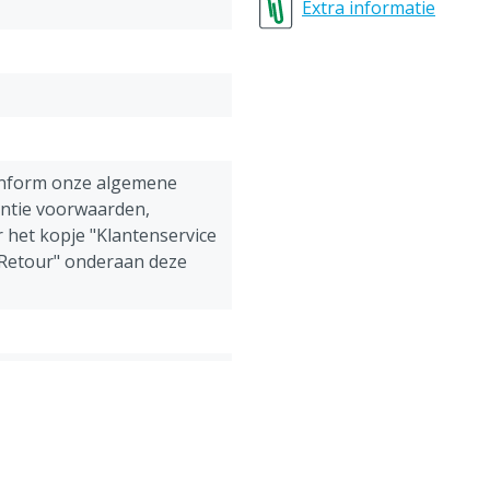
Duimstokzak
Extra informatie
Bijzonderheden
:
40-42 = XS (extra small)
44-46 = S (small)
48-50 = M (medium)
52-54 = L (large)
onform onze algemene
56-58 = XL (extra large)
antie voorwaarden,
60-62 = XXL (extra extra l
 het kopje "Klantenservice
64-66 = 3XL (extra extra e
 Retour" onderaan deze
ens, Pluimvee, Schapen,
g