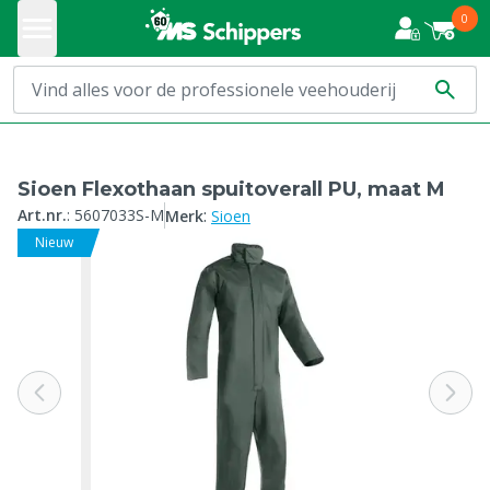
0
Sioen Flexothaan spuitoverall PU, maat M
:
Art.nr.
:
5607033S-M
Merk
Sioen
Nieuw