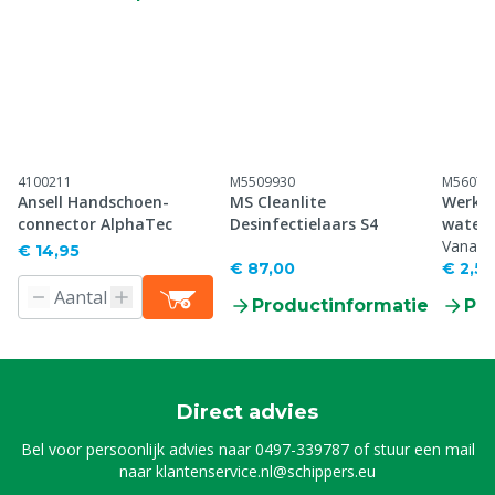
4100211
M5509930
M56070
Ansell Handschoen-
MS Cleanlite
Werkh
connector AlphaTec
Desinfectielaars S4
waterd
Vanaf
€ 14,95
€ 87,00
€ 2,57
Productinformatie
Pr
Direct advies
Bel voor persoonlijk advies naar
0497-339787
of stuur een mail
naar
klantenservice.nl@schippers.eu