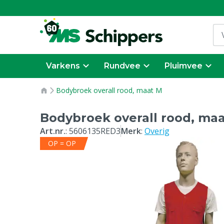
Varkens
Rundvee
Pluimvee
Bodybroek overall rood, maat M
Bodybroek overall rood, ma
Art.nr.
:
5606135RED3
Merk
:
Overig
OP = OP