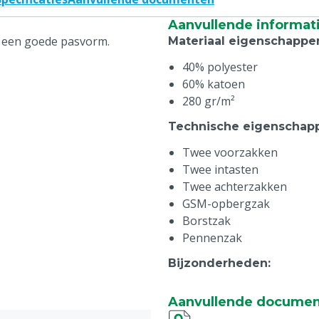
Aanvullende informat
t een goede pasvorm.
Materiaal eigenschappe
40% polyester
60% katoen
280 gr/m²
Technische eigenschap
Twee voorzakken
Twee intasten
Twee achterzakken
GSM-opbergzak
Borstzak
Pennenzak
Bijzonderheden
:
Maat 1 = 40-42 = XS (extra
Aanvullende docume
Maat 2 = 44-46 = S (small)