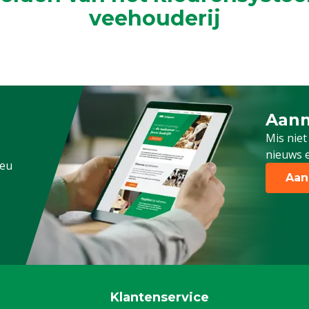
veehouderij
Aanm
Schrijf
Mis niet
nieuws e
.eu
Aan
Klantenservice