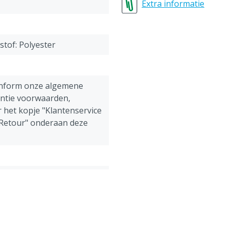
Maat 3 = 48-50 = M (med
Extra informatie
Maat 4 = 52-54 = L (large)
Maat 5 = 56-58 = XL (extra
Maat 6 = 60-62 = XXL (extr
stof: Polyester
Maat 7 = 64-66 = 3XL (extr
onform onze algemene
antie voorwaarden,
 het kopje "Klantenservice
 Retour" onderaan deze
ens, Pluimvee, Schapen,
g