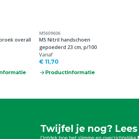
rall
M5609606
roek overall
MS Nitril handschoen
gepoederd 23 cm, p/100
Vanaf
€ 11,70
nformatie
Productinformatie
Twijfel je nog? Lees
Ontdek hoe het slimme en overzichtelijke