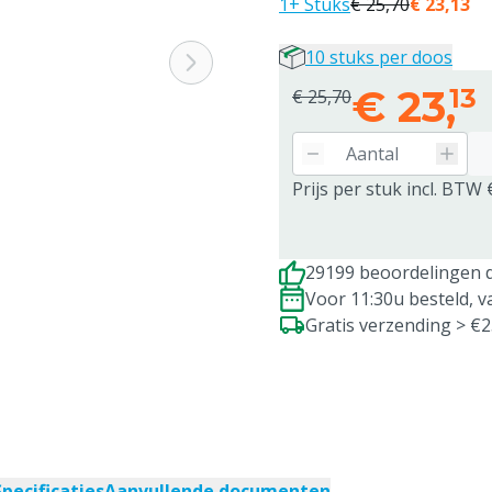
1+ Stuks
€ 25,70
€ 23,13
10 stuks per doos
€
23,
13
€ 25,70
Prijs per stuk incl. BTW 
29199 beoordelingen d
Voor 11:30u besteld, 
Gratis verzending > €
Specificaties
Aanvullende documenten