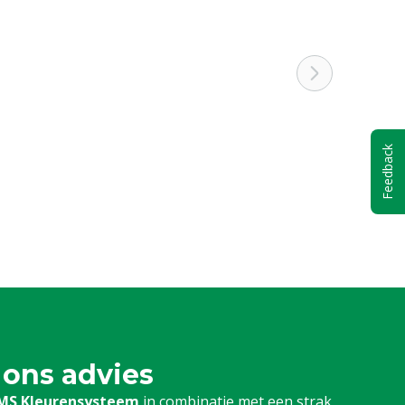
Feedback
 ons advies
MS Kleurensysteem
in combinatie met een strak