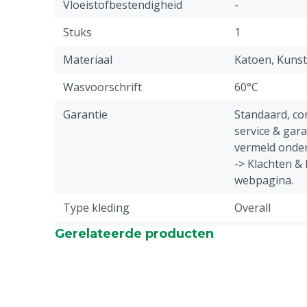
Vloeistofbestendigheid
-
Stuks
1
Materiaal
Katoen, Kunst
Wasvoorschrift
60°C
Garantie
Standaard, c
service & gar
vermeld onder
-> Klachten &
webpagina.
Type kleding
Overall
Gerelateerde producten
Diergroep
Rundvee, Vark
Geiten, Overi
Sluiting
Knoop
Doekgewicht
280 g/m²