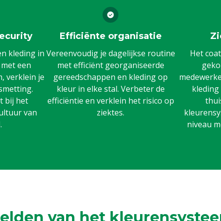
ecurity
Efficiënte organisatie
Zi
 kleding in
Vereenvoudig je dagelijkse routine
Het coat
n met een
met efficiënt georganiseerde
gekoz
 verklein je
gereedschappen en kleding op
medewerker
smetting.
kleur in elke stal. Verbeter de
kleding
 bij het
efficiëntie en verklein het risico op
thui
ultuur van
ziektes.
kleurensy
.
niveau m
elden van het kleurensystee