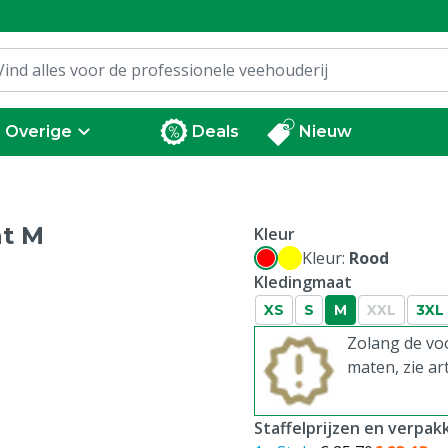
Overige
Deals
Nieuw
at M
Kleur
Kleur:
Rood
Kledingmaat
XS
S
M
XXL
3XL
Zolang de voo
maten, zie ar
Staffelprijzen en verpa