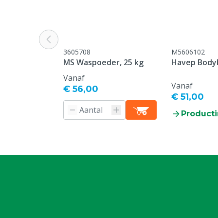
Type overall
Bodybroek ove
Kleur
Rood
3605708
M5606102
Kledingmaat
M
MS Waspoeder, 25 kg
Havep Bodyb
Vanaf
Vanaf
€ 56,00
€ 51,00
Producti