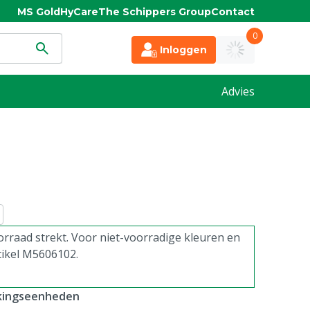
MS Gold
HyCare
The Schippers Group
Contact
0
Inloggen
Advies
rraad strekt. Voor niet-voorradige kleuren en
tikel M5606102.
kkingseenheden