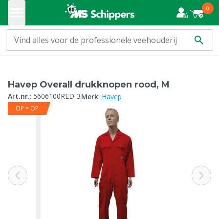
0
Havep Overall drukknopen rood, M
:
Art.nr.
:
5606100RED-3
Merk
Havep
OP = OP