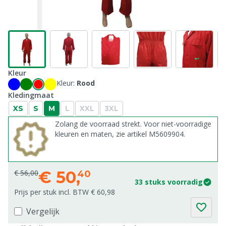
Kleur
Kleur:
Rood
Kledingmaat
XS
S
M
L
XXL
3XL
Zolang de voorraad strekt. Voor niet-voorradige
kleuren en maten, zie artikel M5609904.
€
50,
€ 56,00
40
33 stuks voorradig
Prijs per stuk incl. BTW € 60,98
Vergelijk