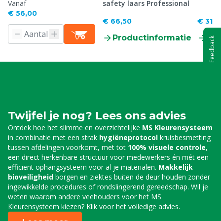
Vanaf
safety laars Professional
€ 56,00
€ 66,50
€ 31,0
Productinformatie
Pr
Feedback
Twijfel je nog? Lees ons advies
Ontdek hoe het slimme en overzichtelijke
MS Kleurensysteem
in combinatie met een strak
hygiëneprotocol
kruisbesmetting
tussen afdelingen voorkomt, met tot
100% visuele controle
,
een direct herkenbare structuur voor medewerkers én mét een
efficiënt ophangsysteem voor al je materialen.
Makkelijk
bioveiligheid
borgen en ziektes buiten de deur houden zonder
ingewikkelde procedures of rondslingerend gereedschap. Wil je
weten waarom andere veehouders voor het MS
Kleurensysteem kiezen? Klik voor het volledige advies.