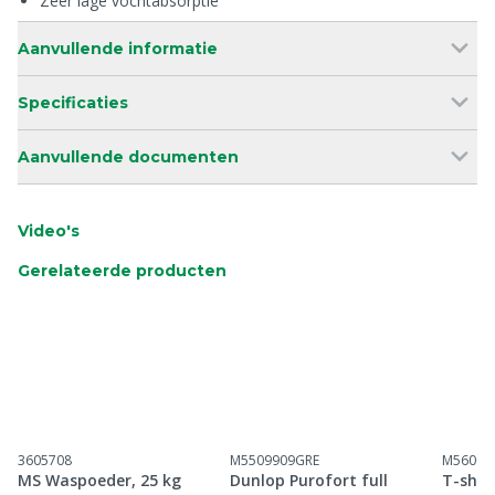
Zeer lage vochtabsorptie
Aanvullende informatie
Specificaties
Aanvullende documenten
Video's
Gerelateerde producten
3605708
M5509909GRE
M56001
MS Waspoeder, 25 kg
Dunlop Purofort full
T-shir