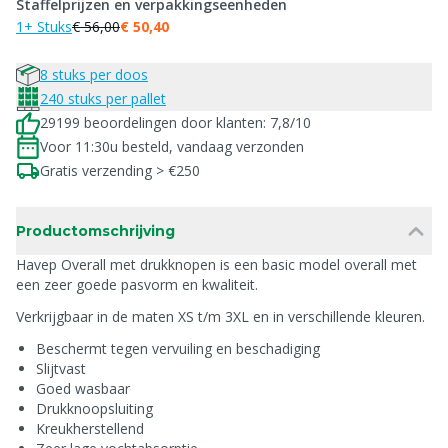
Staffelprijzen en verpakkingseenheden
1+ Stuks
€ 56,00
€ 50,40
8 stuks per doos
240 stuks per pallet
29199 beoordelingen door klanten: 7,8/10
Voor 11:30u besteld, vandaag verzonden
Gratis verzending > €250
Productomschrijving
Havep Overall met drukknopen is een basic model overall met
een zeer goede pasvorm en kwaliteit.
Verkrijgbaar in de maten XS t/m 3XL en in verschillende kleuren.
Beschermt tegen vervuiling en beschadiging
Slijtvast
Goed wasbaar
Drukknoopsluiting
Kreukherstellend