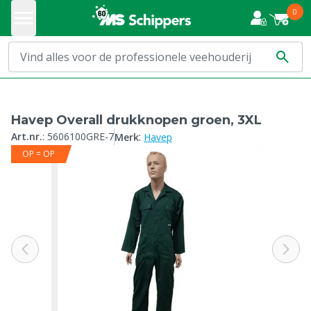
0
Havep Overall drukknopen groen, 3XL
:
Art.nr.
:
5606100GRE-7
Merk
Havep
OP = OP