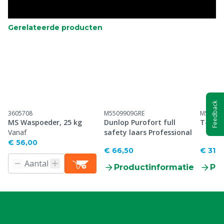
Gerelateerde producten
Feedback
3605708
M5509909GRE
M56001
MS Waspoeder, 25 kg
Dunlop Purofort full
T-shir
Vanaf
safety laars Professional
€ 56,00
€ 66,50
€ 31,0
Productinformatie
Pr