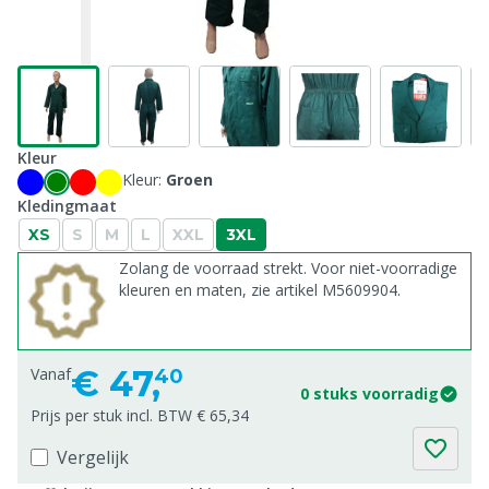
Kleur
Kleur:
Groen
Kledingmaat
XS
S
M
L
XXL
3XL
Zolang de voorraad strekt. Voor niet-voorradige
kleuren en maten, zie artikel M5609904.
€
47,
Vanaf
40
0 stuks voorradig
Prijs per stuk incl. BTW € 65,34
Vergelijk