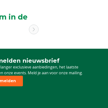
m in de
elden nieuwsbrief
 je in voor onze nieuwsbrief
 langer exclusieve aanbiedingen, het laatste
n onze events. Meld je aan voor onze mailing.
melden