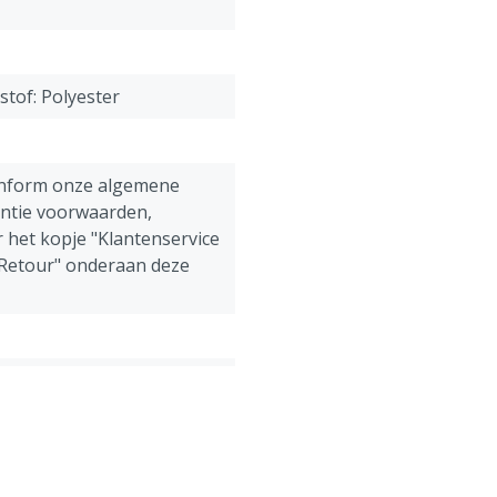
Maat 1 = 40-42 = XS (extra
Maat 2 = 44-46 = S (small)
Maat 3 = 48-50 = M (med
Maat 4 = 52-54 = L (large)
stof: Polyester
Maat 5 = 56-58 = XL (extra
Maat 6 = 60-62 = XXL (extr
Maat 7 = 64-66 = 3XL (extr
onform onze algemene
antie voorwaarden,
 het kopje "Klantenservice
 Retour" onderaan deze
ens, Pluimvee, Schapen,
g
rall