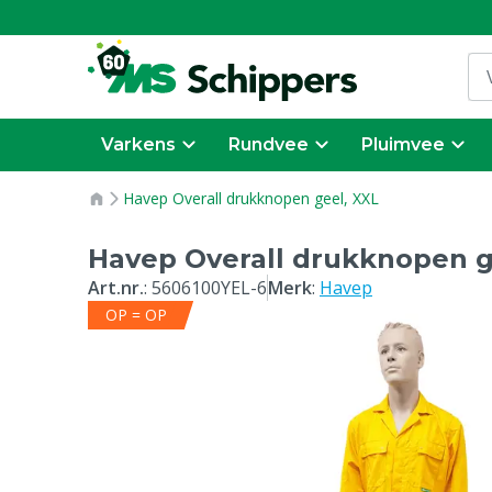
Varkens
Rundvee
Pluimvee
Havep Overall drukknopen geel, XXL
Havep Overall drukknopen g
Art.nr.
:
5606100YEL-6
Merk
:
Havep
OP = OP