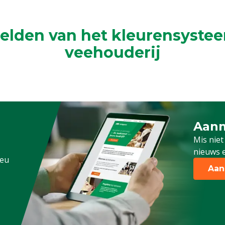
elden van het kleurensystee
veehouderij
Aanm
Schrijf
Mis niet
nieuws e
.eu
Aan