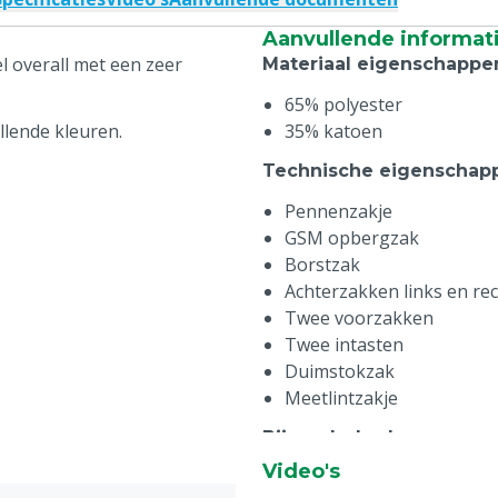
Aanvullende informat
 overall met een zeer
Materiaal eigenschappe
65% polyester
llende kleuren.
35% katoen
Technische eigenschap
Pennenzakje
GSM opbergzak
Borstzak
Achterzakken links en re
Twee voorzakken
Twee intasten
Duimstokzak
Meetlintzakje
Bijzonderheden
:
Video's
Voorzien van MS Schipper