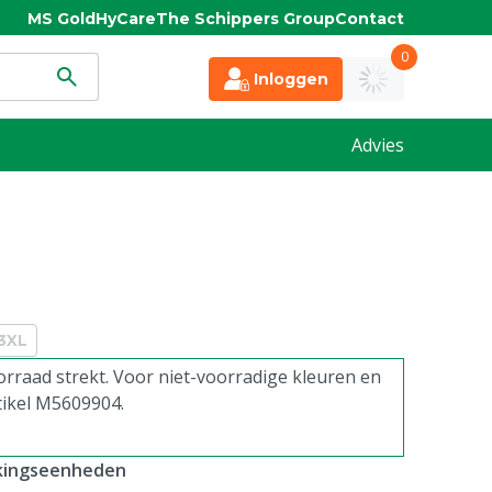
MS Gold
HyCare
The Schippers Group
Contact
0
Inloggen
Advies
3XL
rraad strekt. Voor niet-voorradige kleuren en
tikel M5609904.
kkingseenheden