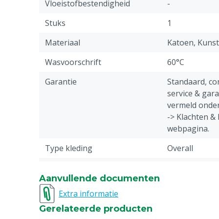
Vloeistofbestendigheid
-
Stuks
1
Materiaal
Katoen, Kunst
Wasvoorschrift
60°C
Garantie
Standaard, c
service & gar
vermeld onder
-> Klachten &
webpagina.
Type kleding
Overall
Diergroep
Rundvee, Vark
Aanvullende documenten
Geiten, Overi
Extra informatie
Sluiting
Knoop
Gerelateerde producten
Type overall
Standaard ove