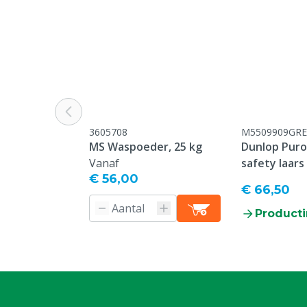
Kleur
Geel
Kledingmaat
XXL
3605708
M5509909GRE
MS Waspoeder, 25 kg
Dunlop Purof
Vanaf
safety laars
€ 56,00
€ 66,50
Producti