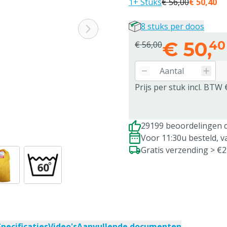
1+ Stuks
€ 56,00
€ 50,40
8 stuks per doos
€
50,
40
€ 56,00
Prijs per stuk incl. BTW 
29199 beoordelingen d
Voor 11:30u besteld, 
Gratis verzending > €
Specificaties
Video's
Aanvullende documenten