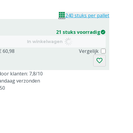
240 stuks per pallet
21 stuks voorradig
In winkelwagen
€ 60,98
Vergelijk
oor klanten: 7,8/10
vandaag verzonden
250