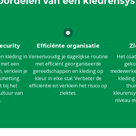
oordelen van een kleurensy
ecurity
Efficiënte organisatie
Zi
 kleding in
Vereenvoudig je dagelijkse routine
Het coat
n met een
met efficiënt georganiseerde
gekoz
 verklein je
gereedschappen en kleding op
medewerker
smetting.
kleur in elke stal. Verbeter de
kleding
 bij het
efficiëntie en verklein het risico op
thui
ultuur van
ziektes.
kleurensy
.
niveau m