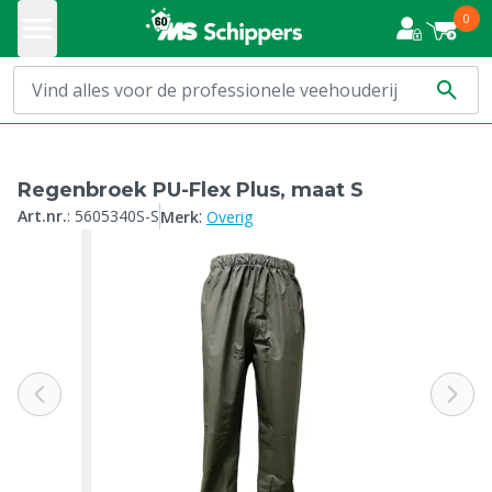
0
Regenbroek PU-Flex Plus, maat S
:
Art.nr.
:
5605340S-S
Merk
Overig