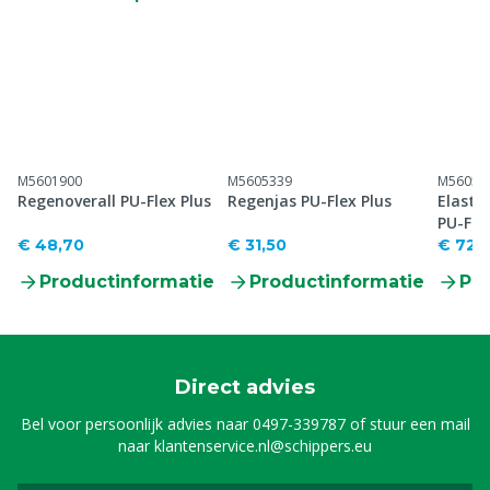
M5601900
M5605339
M56053
Regenoverall PU-Flex Plus
Regenjas PU-Flex Plus
Elastis
PU-Fle
€ 48,70
€ 31,50
€ 72,
Productinformatie
Productinformatie
Pr
Direct advies
Bel voor persoonlijk advies naar
0497-339787
of stuur een mail
naar
klantenservice.nl@schippers.eu