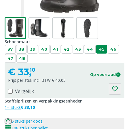
Schoenmaat
37
38
39
40
41
42
43
44
45
46
47
48
€
33,
10
Op voorraad
Prijs per stuk incl. BTW € 40,05
Vergelijk
Staffelprijzen en verpakkingseenheden
1+ Stuks
€ 33,10
6 stuks per doos
108 stuks per pallet