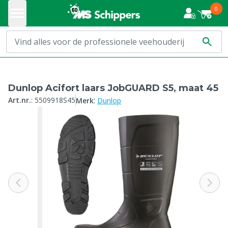
0
Dunlop Acifort laars JobGUARD S5, maat 45
:
Art.nr.
:
5509918S45
Merk
Dunlop