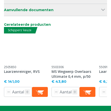
Aanvullende documenten
Gerelateerde producten
Schippers' keuze
2505850
5503306
550914
Laarzenreiniger, RVS
MS Wegwerp Overlaars
Laarze
Ultimate 0,4 mm, p/50
€ 141,00
€ 43,80
€ 6,3