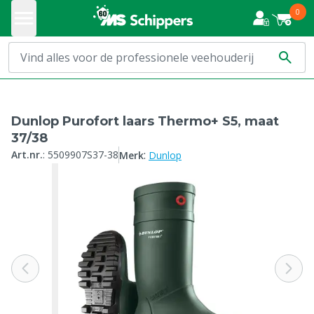
0
Dunlop Purofort laars Thermo+ S5, maat
37/38
:
Art.nr.
:
5509907S37-38
Merk
Dunlop