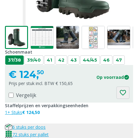
Schoenmaat
37/38
39/40
41
42
43
44/45
46
47
€
124,
50
Op voorraad
Prijs per stuk incl. BTW € 150,65
Vergelijk
Staffelprijzen en verpakkingseenheden
1+ Stuks
€ 124,50
6 stuks per doos
72 stuks per pallet