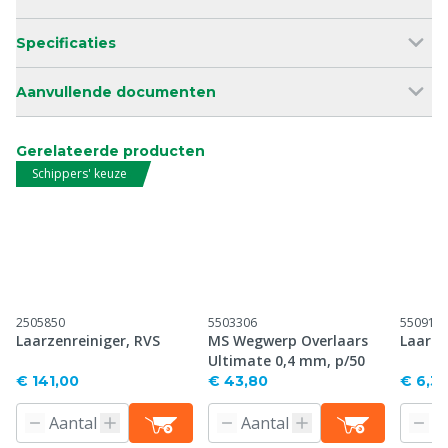
Specificaties
Aanvullende documenten
Gerelateerde producten
Schippers' keuze
2505850
5503306
550914
Laarzenreiniger, RVS
MS Wegwerp Overlaars
Laarze
Ultimate 0,4 mm, p/50
€ 141,00
€ 43,80
€ 6,3