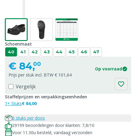
Schoenmaat
40
41
42
43
44
45
46
47
€
84,
00
Op voorraad
Prijs per stuk incl. BTW € 101,64
Vergelijk
Staffelprijzen en verpakkingseenheden
1+ Stuks
€ 84,00
6 stuks per doos
29199 beoordelingen door klanten: 7,8/10
Voor 11:30u besteld, vandaag verzonden