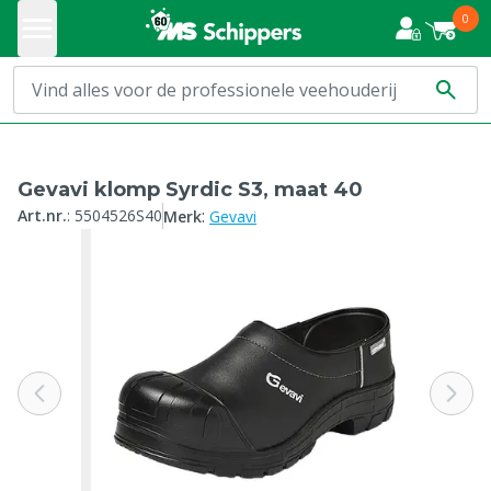
0
Gevavi klomp Syrdic S3, maat 40
:
Art.nr.
:
5504526S40
Merk
Gevavi