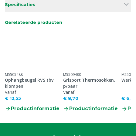
Specificaties
Gerelateerde producten
M5505488
M5509480
M55094
Ophangbeugel RVS tbv
Grisport Thermosokken,
Werkso
klompen
p/paar
Vanaf
Vanaf
€ 12,55
€ 8,70
€ 6,7
Productinformatie
Productinformatie
Pr