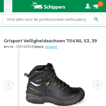
0
Grisport Veiligheidsschoen 70416L S3, 39
:
Art.nr.
:
5501005S39
Merk
Grisport