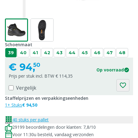
Schoenmaat
39
40
41
42
43
44
45
46
47
48
€
94,
50
Op voorraad
Prijs per stuk incl. BTW € 114,35
Vergelijk
Staffelprijzen en verpakkingseenheden
1+ Stuks
€ 94,50
40 stuks per pallet
29199 beoordelingen door klanten: 7,8/10
Voor 11:30u besteld, vandaag verzonden