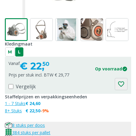
Kledingmaat
M
L
€
22,
Vanaf
50
Op voorraad
Prijs per stuk incl. BTW € 29,77
Vergelijk
Staffelprijzen en verpakkingseenheden
1 - 7 Stuks
€ 24,60
8+ Stuks
€ 22,50
-9%
8 stuks per doos
384 stuks per pallet