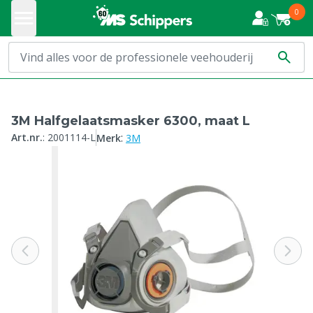
0
3M Halfgelaatsmasker 6300, maat L
:
Art.nr.
:
2001114-L
Merk
3M