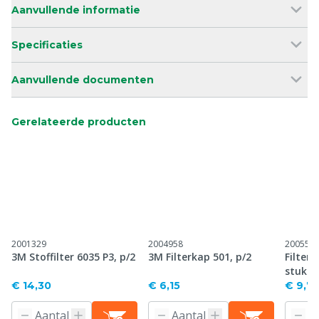
Aanvullende informatie
Specificaties
Aanvullende documenten
Gerelateerde producten
2001329
2004958
200550
3M Stoffilter 6035 P3, p/2
3M Filterkap 501, p/2
Filter
stuk
€ 14,30
€ 6,15
€ 9,7