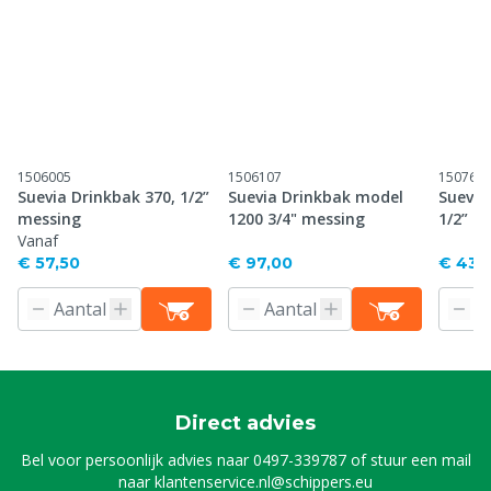
1506005
1506107
150760
Suevia Drinkbak 370, 1/2”
Suevia Drinkbak model
Suevia
messing
1200 3/4" messing
1/2” m
Vanaf
€ 57,50
€ 97,00
€ 43,
Direct advies
Bel voor persoonlijk advies naar
0497-339787
of stuur een mail
naar
klantenservice.nl@schippers.eu