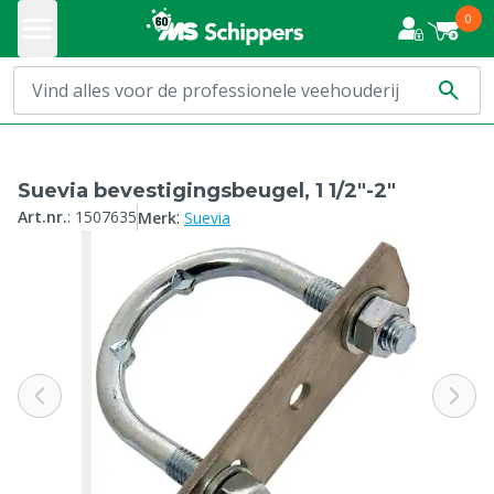
0
Suevia bevestigingsbeugel, 1 1/2"-2"
:
Art.nr.
:
1507635
Merk
Suevia