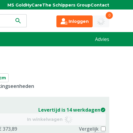
MS Gold
HyCare
The Schippers Group
Contact
0
Inloggen
Advies
 cm
kkingseenheden
Levertijd is 14 werkdagen
In winkelwagen
€ 373,89
Vergelijk