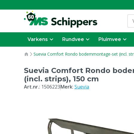
Varkens
Rundvee
Pluimvee
Suevia Comfort Rondo bodemmontage-set (incl. str
Suevia Comfort Rondo bod
(incl. strips), 150 cm
Art.nr.
:
1506223
Merk
:
Suevia