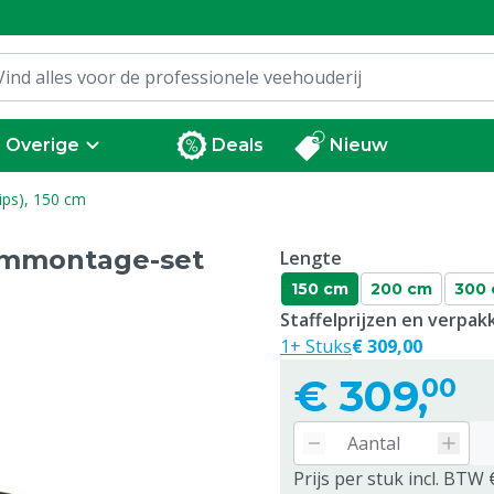
Overige
Deals
Nieuw
ips), 150 cm
emmontage-set
Lengte
150 cm
200 cm
300
Staffelprijzen en verpa
1+ Stuks
€ 309,00
€
309,
00
Prijs per stuk incl. BTW 