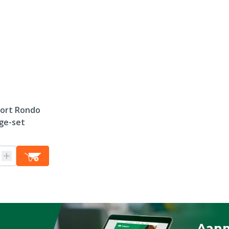
Reden niet retourneren
fort Rondo
ge-set
Aanm