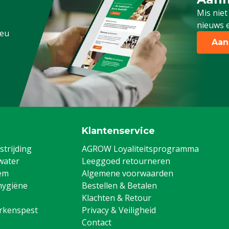
Schrijf
Mis niet
nieuws e
.eu
Aan
Klantenservice
trijding
AGROW Loyaliteitsprogramma
water
Leeggoed retourneren
em
Algemene voorwaarden
hygiëne
Bestellen & Betalen
Klachten & Retour
arkenspest
Privacy & Veiligheid
Contact