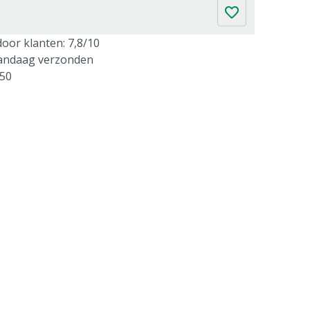
oor klanten: 7,8/10
vandaag verzonden
250