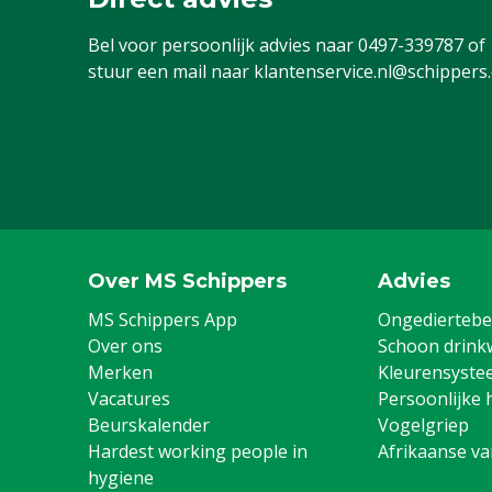
Bel voor persoonlijk advies naar
0497-339787
of
stuur een mail naar
klantenservice.nl@schippers
Over MS Schippers
Advies
MS Schippers App
Ongediertebes
Over ons
Schoon drink
Merken
Kleurensyste
Vacatures
Persoonlijke 
Beurskalender
Vogelgriep
Hardest working people in
Afrikaanse v
hygiene