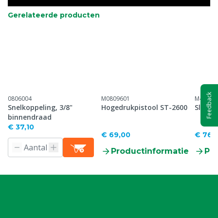
Gerelateerde producten
Feedback
0806004
M0809601
M43100
Snelkoppeling, 3/8"
Hogedrukpistool ST-2600
Slangh
binnendraad
€ 37,10
€ 69,00
€ 767
Productinformatie
Pr