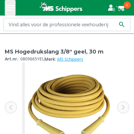
0
MS Hogedrukslang 3/8“ geel, 30 m
:
Art.nr.
:
0809665YEL
Merk
MS Schippers