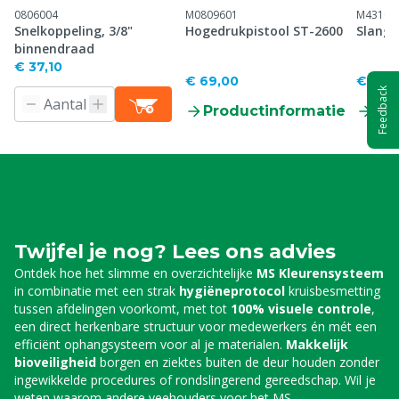
0806004
M0809601
M43100
Snelkoppeling, 3/8"
Hogedrukpistool ST-2600
Slangh
binnendraad
€ 37,10
€ 69,00
€ 767
Feedback
Productinformatie
Pr
Twijfel je nog? Lees ons advies
Ontdek hoe het slimme en overzichtelijke
MS Kleurensysteem
in combinatie met een strak
hygiëneprotocol
kruisbesmetting
tussen afdelingen voorkomt, met tot
100% visuele controle
,
een direct herkenbare structuur voor medewerkers én mét een
efficiënt ophangsysteem voor al je materialen.
Makkelijk
bioveiligheid
borgen en ziektes buiten de deur houden zonder
ingewikkelde procedures of rondslingerend gereedschap. Wil je
weten waarom andere veehouders voor het MS