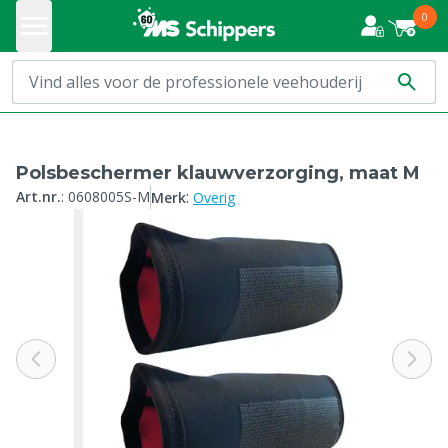
0
Polsbeschermer klauwverzorging, maat M
:
Art.nr.
:
0608005S-M
Merk
Overig