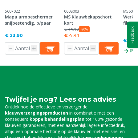
5607022
0608003
M56096
Mapa armbeschermer
MS Klauwbekapschort
Werkh
snijbestendig, p/paar
kort
fiberg
€ 44,10
snijbe
Feedback
-90%
€ 23,90
€ 4,41
€ 7,0
Pr
Twijfel je nog? Lees ons advies
Ontdek hoe de effectieve en verzorgende
klauwverzorgingsproducten
in combinatie met een
consequent
koppelbehandelingsplan
tot 100% gezonde
klauwen garanderen, met een aanzienlijk lagere infectiedruk,
altijd een optimale hechting op de klauw én mét een snel en
stressvrij behandelproces. Makkelijk
klauwaandoeningen