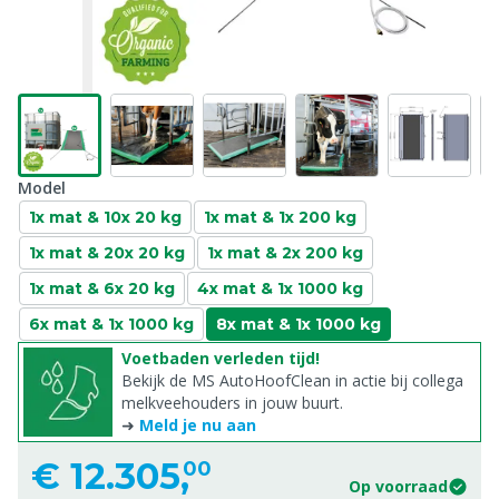
Model
1x mat & 10x 20 kg
1x mat & 1x 200 kg
1x mat & 20x 20 kg
1x mat & 2x 200 kg
1x mat & 6x 20 kg
4x mat & 1x 1000 kg
6x mat & 1x 1000 kg
8x mat & 1x 1000 kg
Voetbaden verleden tijd!
Bekijk de MS AutoHoofClean in actie bij collega
melkveehouders in jouw buurt.
➜
Meld je nu aan
€
12.305,
00
Op voorraad