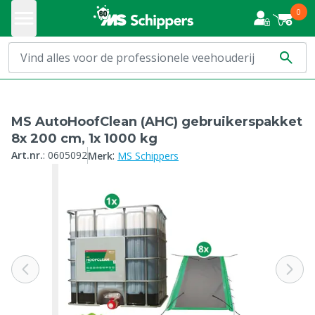
0
MS AutoHoofClean (AHC) gebruikerspakket
8x 200 cm, 1x 1000 kg
:
Art.nr.
:
0605092
Merk
MS Schippers