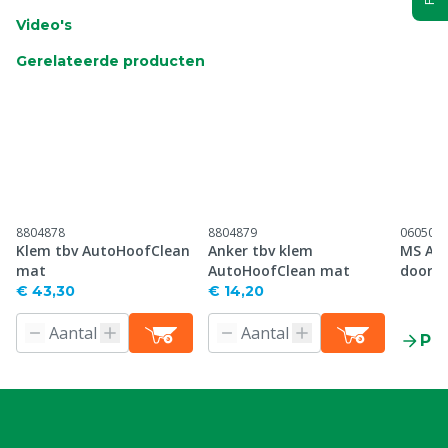
Video's
Gerelateerde producten
8804878
8804879
060507
Klem tbv AutoHoofClean
Anker tbv klem
MS Au
mat
AutoHoofClean mat
doorlo
€ 43,30
€ 14,20
Pr