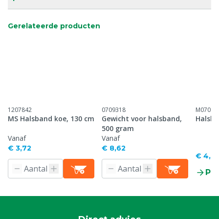
Gerelateerde producten
1207842
0709318
M07093
MS Halsband koe, 130 cm
Gewicht voor halsband,
Halsba
500 gram
Vanaf
Vanaf
€ 3,72
€ 8,62
€ 4,61
Pr