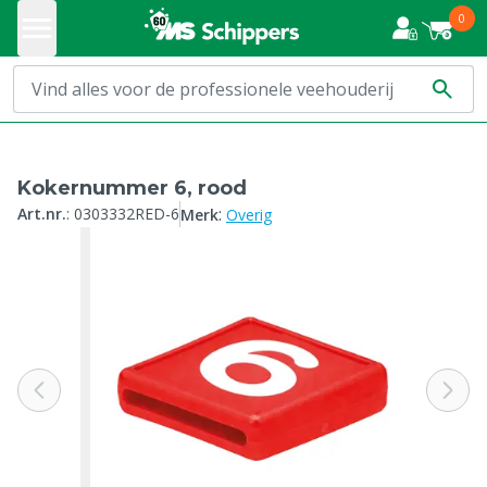
0
Kokernummer 6, rood
:
Art.nr.
:
0303332RED-6
Merk
Overig