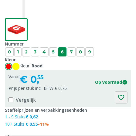
Nummer
0
1
2
3
4
5
6
7
8
9
Kleur
Kleur:
Rood
€
0,
Vanaf
55
Op voorraad
Prijs per stuk incl. BTW € 0,75
Vergelijk
Staffelprijzen en verpakkingseenheden
1 - 9 Stuks
€ 0,62
10+ Stuks
€ 0,55
-11%