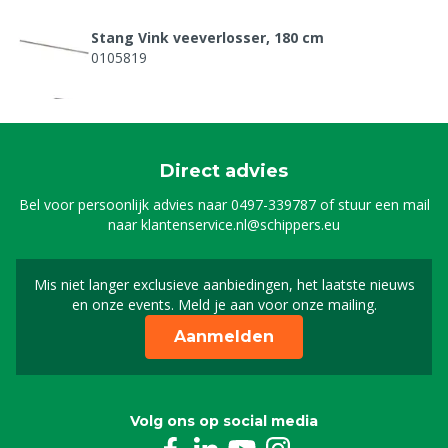
Stang Vink veeverlosser, 180 cm
0105819
Trekmechaniek Vink veeverlosser PVP
0107012
Direct advies
Insteekbus kop Vink veeverlosser
Bel voor persoonlijk advies naar
0497-339787
of stuur een mail
8802468
naar
klantenservice.nl@schippers.eu
Mis niet langer exclusieve aanbiedingen, het laatste nieuws
Schrijf je in voor onze n
en onze events. Meld je aan voor onze mailing.
Aanmelden
Volg ons op social media