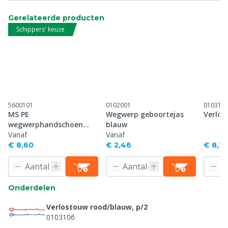
Gerelateerde producten
Schippers' keuze
5600101
0102001
010310
MS PE
Wegwerp geboortejas
Verlos
wegwerphandschoen
blauw
groen lang, p/100
Vanaf
Vanaf
€ 8,60
€ 2,46
€ 8,10
Onderdelen
Verlostouw rood/blauw, p/2
0103106