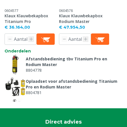
0604577
0604578
Klaux Klauwbekapbox
Klaux Klauwbekapbox
Titanium Pro
Rodium Master
€ 36.164,00
€ 47.954,50
Onderdelen
Afstandsbediening tbv Titanium Pro en
Rodium Master
8804778
Oplaadset voor afstandsbediening Titanium
Pro en Rodium Master
8804781
Oplader tbv accupack afstandsbediening
Titanium Pro en Rodium Master
8804782
Direct advies
Beschermhoesje tbv afstandsbediening Titanium