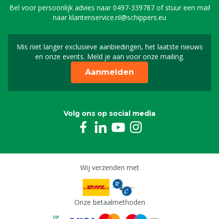
Pro en Rodium Master
Bel voor persoonlijk advies naar
0497-339787
of stuur een mail
8804783
naar
klantenservice.nl@schippers.eu
Schouderband tbv afstandsbediening Titanium
Pro en Rodium Master
8804784
Mis niet langer exclusieve aanbiedingen, het laatste nieuws
Schrijf je in voor onze n
en onze events. Meld je aan voor onze mailing.
Aanmelden
Volg ons op social media
Wij verzenden met
Onze betaalmethoden