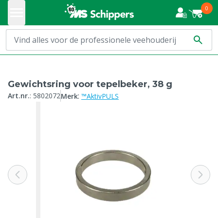
0
Gewichtsring voor tepelbeker, 38 g
:
Art.nr.
:
5802072
Merk
™AktivPULS