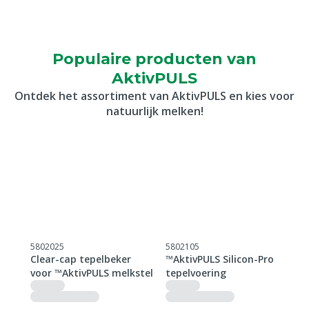
Populaire producten van
AktivPULS
Ontdek het assortiment van AktivPULS en kies voor
natuurlijk melken!
5802025
5802105
5
o
Clear-cap tepelbeker
™AktivPULS Silicon-Pro
™
voor ™AktivPULS melkstel
tepelvoering
m
 +
F