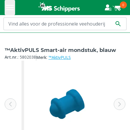
0
™AktivPULS Smart-air mondstuk, blauw
:
Art.nr.
:
5802038
Merk
™AktivPULS