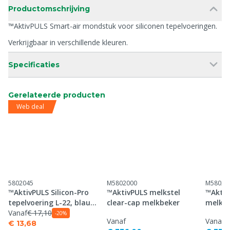
Productomschrijving
™AktivPULS Smart-air mondstuk voor siliconen tepelvoeringen.
Verkrijgbaar in verschillende kleuren.
Specificaties
Gerelateerde producten
Web deal
5802045
M5802000
M58020
™AktivPULS Silicon-Pro
™AktivPULS melkstel
™Aktiv
tepelvoering L-22, blauw
clear-cap melkbeker
melkb
mondstuk
Vanaf
€ 17,10
-20%
Vanaf
Vanaf
€ 13,68