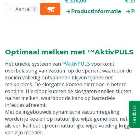
€ 336,00
€ 336
Productinformatie
Pr
Optimaal melken met ™AktivPULS
Het unieke systeem van
™AktivPULS
voorkomt
overbelasting van vacuüm op de spenen, waardoor de
koeien volledig ontspannen blijven tijdens het
melkproces. De slotgaten komen hierdoor in betere
conditie. Hierdoor kunnen de slotgaten sneller sluiten
na het melken, waardoor de kans op bacteriële
infecties afneemt.
Feedback
Met de ingebouwde dynamische vacuümregeling
worden je koeien op natuurlijke wijze gemolken, net
als een kalf dat op een natuurlijke wijze voeding krijgt
van zijn moeder.