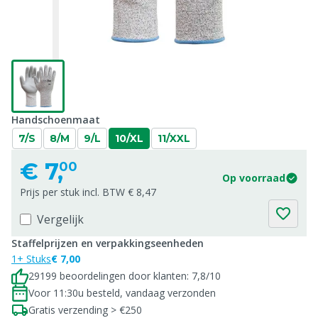
Handschoenmaat
7/S
8/M
9/L
10/XL
11/XXL
€
7,
00
Op voorraad
Prijs per stuk incl. BTW € 8,47
Vergelijk
Staffelprijzen en verpakkingseenheden
1+ Stuks
€ 7,00
29199 beoordelingen door klanten: 7,8/10
Voor 11:30u besteld, vandaag verzonden
Gratis verzending > €250