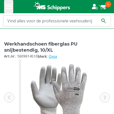
0
Werkhandschoen fiberglas PU
snijbestendig, 10/XL
:
Art.nr.
:
5609614S10
Merk
Oxxa