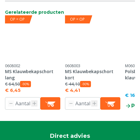
Gerelateerde producten
OP = OP
OP = OP
0608002
0608003
M06080
MS Klauwbekapschort
MS Klauwbekapschort
Polsbe
lang
kort
klauwv
€ 64,50
€ 44,10
-90%
-90%
€ 6,45
€ 4,41
€ 16,9
Pr
Direct advies